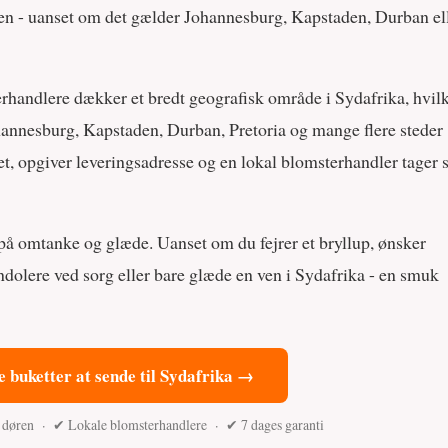
øren - uanset om det gælder Johannesburg, Kapstaden, Durban el
rhandlere dækker et bredt geografisk område i Sydafrika, hvil
ohannesburg, Kapstaden, Durban, Pretoria og mange flere steder
t, opgiver leveringsadresse og en lokal blomsterhandler tager s
på omtanke og glæde. Uanset om du fejrer et bryllup, ønsker
ndolere ved sorg eller bare glæde en ven i Sydafrika - en smuk
e buketter at sende til Sydafrika →
l døren · ✔ Lokale blomsterhandlere · ✔ 7 dages garanti