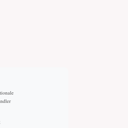
tionale
andler
g