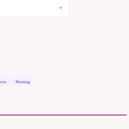
+
sens
Herning