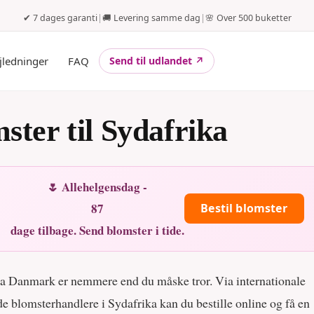
✔ 7 dages garanti
|
🚚 Levering samme dag
|
🌸 Over 500 buketter
jledninger
FAQ
Send til udlandet ↗
ster til Sydafrika
🌷 Allehelgensdag -
87
Bestil blomster
dage tilbage. Send blomster i tide.
fra Danmark er nemmere end du måske tror. Via internationale
e blomsterhandlere i Sydafrika kan du bestille online og få en