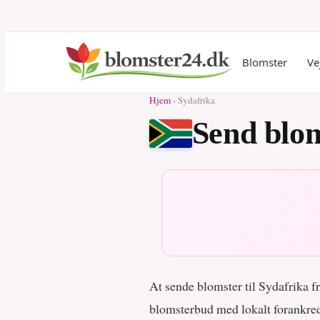
Blomster
Ve
Hjem
› Sydafrika
Send blom
At sende blomster til Sydafrika 
blomsterbud med lokalt forankred