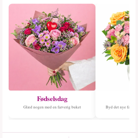
Fødselsdag
Ny
Glæd nogen med en farverig buket
Byd det nye fami