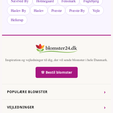
Næstved By
Holmegaard
Fensmark
Fuglebjerg
Haslev By
Haslev
Præstø
Præstø By
Vejle
Hellerup
Inspiration og vejledninger til dig, der vil sende blomster i hele Danmark.
🌸 Bestil blomster
›
POPULÆRE BLOMSTER
›
VEJLEDNINGER