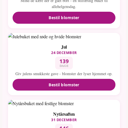
Mind de kære der er gået bort - en stilfærdig buket til
allehelgensdag.
Bestil blomster
Jul
24 DECEMBER
139
DAGE
Giv julens smukkeste gave - blomster der lyser hjemmet op.
Bestil blomster
Nytårsaften
31 DECEMBER