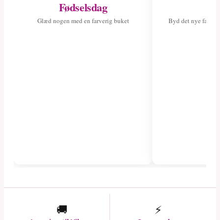
Fødselsdag
Ny
Glæd nogen med en farverig buket
Byd det nye fami
🚚
⚡