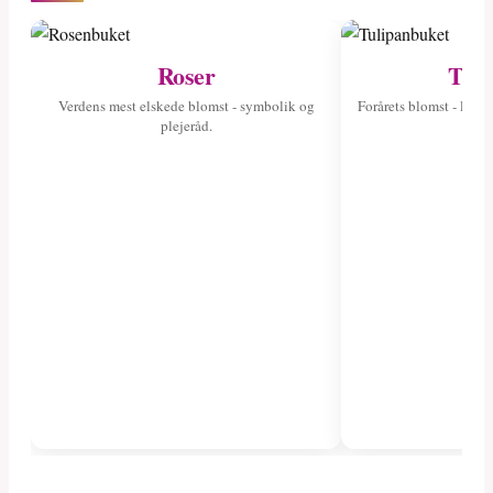
Roser
Tuli
Verdens mest elskede blomst - symbolik og
Forårets blomst - læs 
plejeråd.
fa