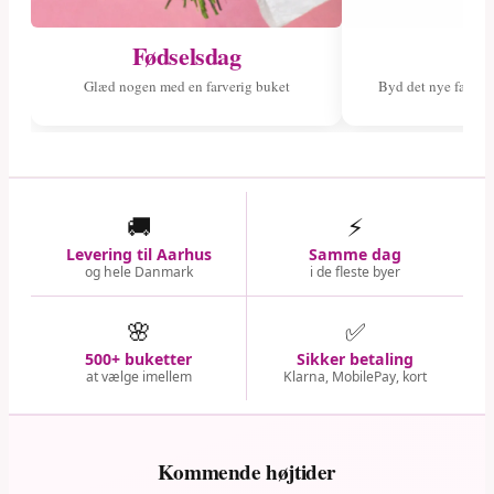
Fødselsdag
Ny
Glæd nogen med en farverig buket
Byd det nye fami
🚚
⚡
Levering til Aarhus
Samme dag
og hele Danmark
i de fleste byer
🌸
✅
500+ buketter
Sikker betaling
at vælge imellem
Klarna, MobilePay, kort
Kommende højtider