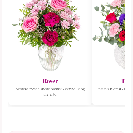
Roser
Tuli
Verdens mest elskede blomst - symbolik og
Forårets blomst - læs 
plejeråd.
fa