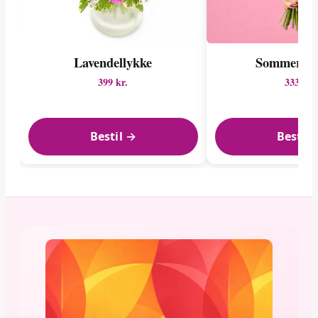
Lavendellykke
Sommerens 
399 kr.
333 kr.
Bestil →
Bestil 