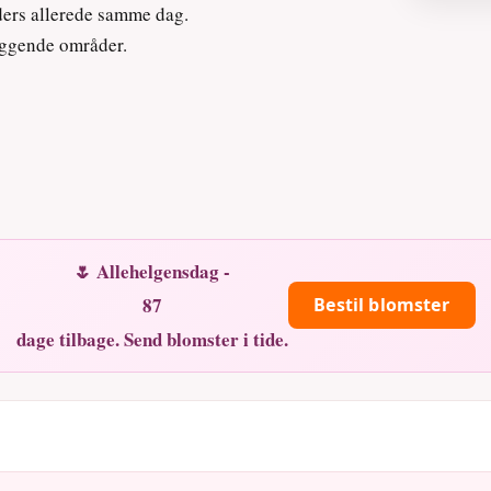
nders allerede samme dag.
iggende områder.
🌷 Allehelgensdag -
87
Bestil blomster
dage tilbage. Send blomster i tide.