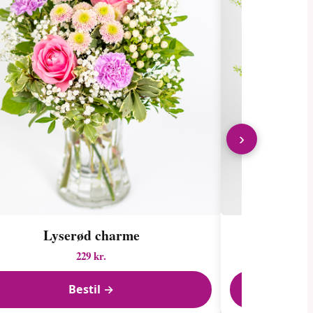
›
Lyserød charme
Floris
229 kr.
Bestil →