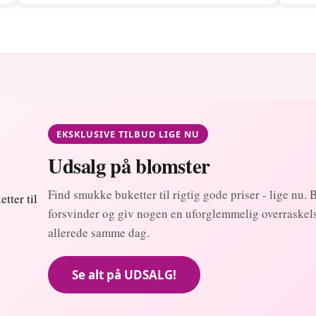
EKSKLUSIVE TILBUD LIGE NU
Udsalg på blomster
Find smukke buketter til rigtig gode priser - lige nu. 
forsvinder og giv nogen en uforglemmelig overraskels
allerede samme dag.
Se alt på UDSALG!