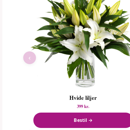
‹
Hvide liljer
399 kr.
Bestil →