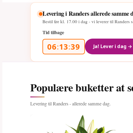
Levering i Randers allerede samme 
Bestil før kl.
17.00
i dag - vi leverer til Rander
Tid tilbage
06
:
13
:
38
Ja! Lever i dag →
Populære buketter at s
Levering til Randers - allerede samme dag.