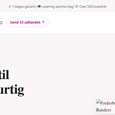
✔ 7 dages garanti
|
🚚 Levering samme dag
|
🌸 Over 500 buketter
Q
Send til udlandet ↗
il
rtig