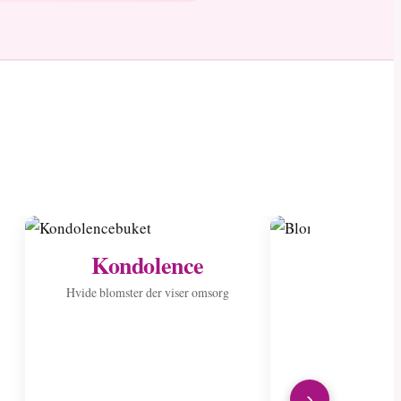
Kondolence
Send til 
Hvide blomster der viser omsorg
Spred glæde med
›