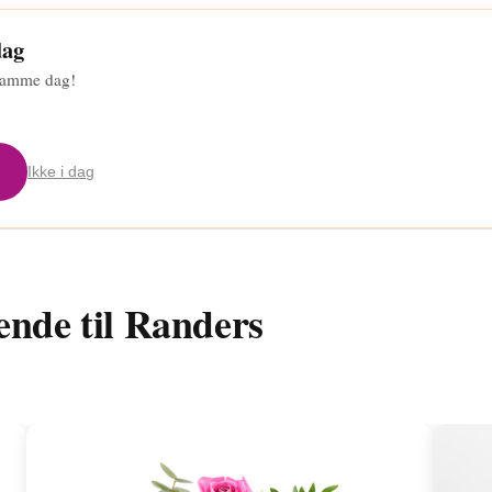
dag
s samme dag!
Ikke i dag
ende til Randers