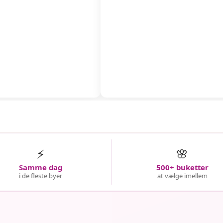
⚡
🌸
Samme dag
500+ buketter
i de fleste byer
at vælge imellem