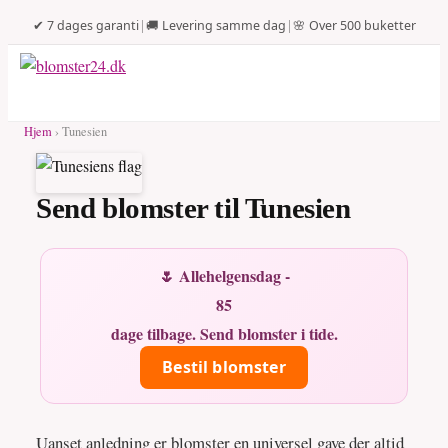
✔ 7 dages garanti
|
🚚 Levering samme dag
|
🌸 Over 500 buketter
Hjem
› Tunesien
Send blomster til Tunesien
🌷 Allehelgensdag -
85
dage tilbage. Send blomster i tide.
Bestil blomster
Uanset anledning er blomster en universel gave der altid