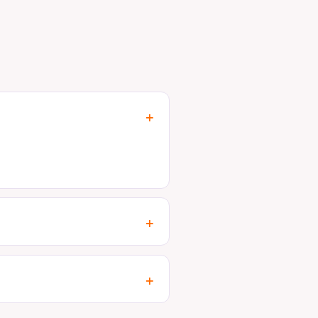
+
+
+