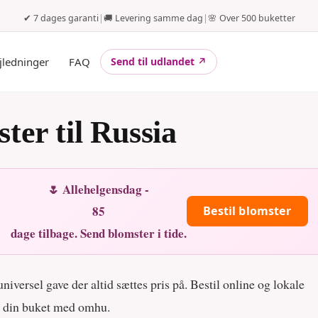
✔ 7 dages garanti
|
🚚 Levering samme dag
|
🌸 Over 500 buketter
jledninger
FAQ
Send til udlandet ↗
ter til Russia
🌷 Allehelgensdag -
85
Bestil blomster
dage tilbage. Send blomster i tide.
iversel gave der altid sættes pris på. Bestil online og lokale
r din buket med omhu.