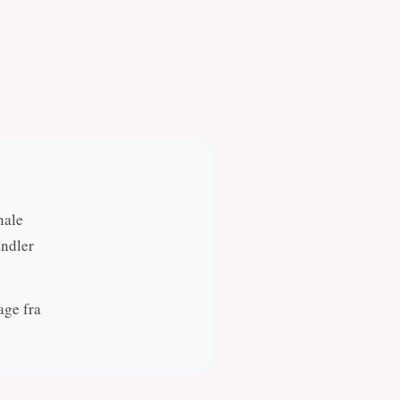
nale
andler
age fra