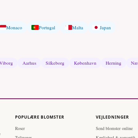
Monaco
Portugal
Malta
Japan
Viborg
Aarhus
Silkeborg
København
Herning
Næs
POPULÆRE BLOMSTER
VEJLEDNINGER
Roser
Send blomster online
e
Tulipaner
Kærlighed & romantik