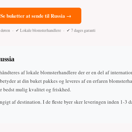
Se buketter at sende til Russia →
l døren · ✔ Lokale blomsterhandlere · ✔ 7 dages garanti
ussia
håndteres af lokale blomsterhandlere der er en del af internatio
betyder at din buket pakkes og leveres af en erfaren blomsterh
r bedst mulig kvalitet og friskhed.
gigt af destination. I de fleste byer sker leveringen inden 1-3 d