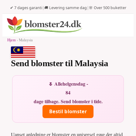
✔ 7 dages garanti
|
🚚 Levering samme dag
|
🌸 Over 500 buketter
Hjem
› Malaysia
Send blomster til Malaysia
🌷 Allehelgensdag -
84
dage tilbage. Send blomster i tide.
Bestil blomster
Uanset anledning er blomster en universel gave der altid