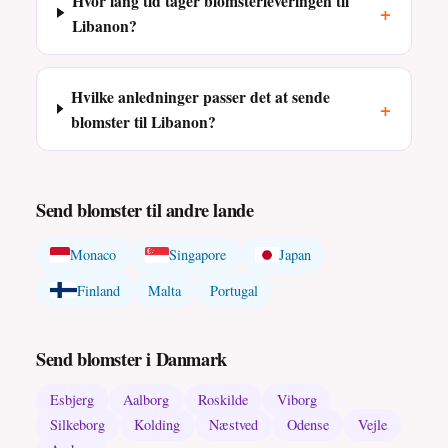
Hvor lang tid tager blomsterleveringen til
+
Libanon?
Hvilke anledninger passer det at sende
+
blomster til Libanon?
Send blomster til andre lande
Monaco
Singapore
Japan
Finland
Malta
Portugal
Send blomster i Danmark
Esbjerg
Aalborg
Roskilde
Viborg
Silkeborg
Kolding
Næstved
Odense
Vejle