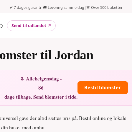
✔ 7 dages garanti
|
🚚 Levering samme dag
|
🌸 Over 500 buketter
Q
Send til udlandet ↗
omster til Jordan
🌷 Allehelgensdag -
86
Bestil blomster
dage tilbage. Send blomster i tide.
iversel gave der altid sættes pris på. Bestil online og lokale
r din buket med omhu.