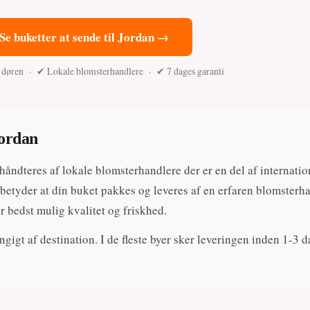
Se buketter at sende til Jordan →
l døren · ✔ Lokale blomsterhandlere · ✔ 7 dages garanti
Jordan
håndteres af lokale blomsterhandlere der er en del af internatio
betyder at din buket pakkes og leveres af en erfaren blomsterh
r bedst mulig kvalitet og friskhed.
gigt af destination. I de fleste byer sker leveringen inden 1-3 d