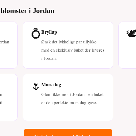
 blomster i Jordan
💍
🕊
Bryllup
ordan
Ønsk det lykkelige par tillykke
med en eksklusiv buket der leveres
i Jordan.
🌷
Mors dag
an
Glem ikke mor i Jordan - en buket
il
er den perfekte mors dag-gave.