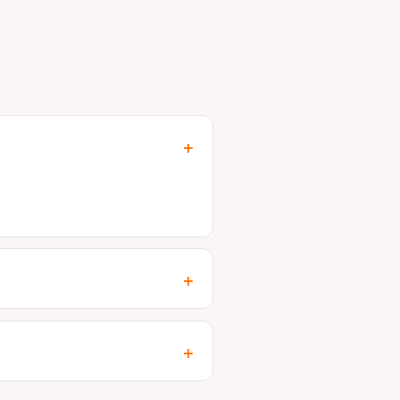
+
+
+