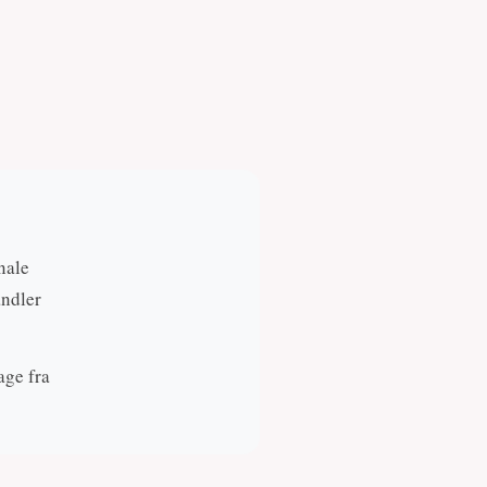
nale
andler
age fra