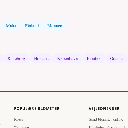
Malta
Finland
Monaco
Silkeborg
Horsens
København
Randers
Odense
POPULÆRE BLOMSTER
VEJLEDNINGER
Roser
Send blomster online
e
Tulipaner
Kærlighed & romantik