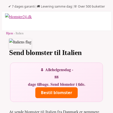
✔ 7 dages garanti
|
🚚 Levering samme dag
|
🌸 Over 500 buketter
Hjem
› Italien
Send blomster til Italien
🌷 Allehelgensdag -
88
dage tilbage. Send blomster i tide.
Bestil blomster
At sende blomster til Italien fra Danmark er nemmere