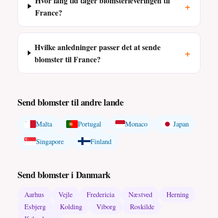
Hvor lang tid tager blomsterleveringen til
+
France?
Hvilke anledninger passer det at sende
+
blomster til France?
Send blomster til andre lande
Malta
Portugal
Monaco
Japan
Singapore
Finland
Send blomster i Danmark
Aarhus
Vejle
Fredericia
Næstved
Herning
Esbjerg
Kolding
Viborg
Roskilde