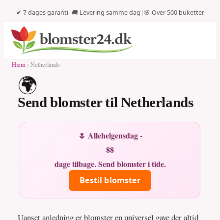
✔ 7 dages garanti
|
🚚 Levering samme dag
|
🌸 Over 500 buketter
Hjem
› Netherlands
🌍
Send blomster til Netherlands
🌷 Allehelgensdag -
88
dage tilbage. Send blomster i tide.
Bestil blomster
Uanset anledning er blomster en universel gave der altid