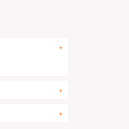
+
+
+