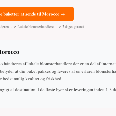
e buketter at sende til Morocco →
l døren · ✔ Lokale blomsterhandlere · ✔ 7 dages garanti
Morocco
 håndteres af lokale blomsterhandlere der er en del af internat
betyder at din buket pakkes og leveres af en erfaren blomsterh
r bedst mulig kvalitet og friskhed.
gigt af destination. I de fleste byer sker leveringen inden 1-3 d