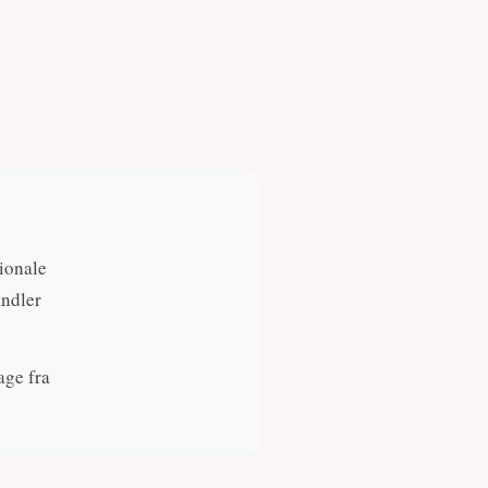
ionale
andler
age fra