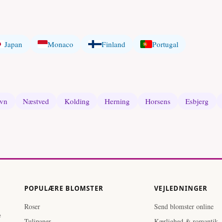
Japan
Monaco
Finland
Portugal
vn
Næstved
Kolding
Herning
Horsens
Esbjerg
POPULÆRE BLOMSTER
VEJLEDNINGER
Roser
Send blomster online
e
Tulipaner
Kærlighed & romantik