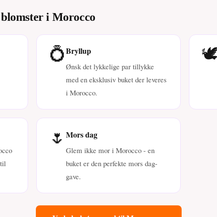
e blomster i Morocco
💍
🕊
Bryllup
Ønsk det lykkelige par tillykke
med en eksklusiv buket der leveres
i Morocco.
🌷
Mors dag
occo
Glem ikke mor i Morocco - en
il
buket er den perfekte mors dag-
gave.