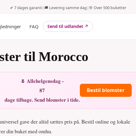
✔ 7 dages garanti
|
🚚 Levering samme dag
|
🌸 Over 500 buketter
jledninger
FAQ
Send til udlandet ↗
ter til Morocco
🌷 Allehelgensdag -
87
Bestil blomster
dage tilbage. Send blomster i tide.
iversel gave der altid sættes pris på. Bestil online og lokale
rer din buket med omhu.