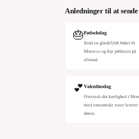
Anledninger til at send
🎂
Fødselsdag
Send en glædefyldt buket til
Morocco og fejr jubilaren på
afstand.
💕
Valentinsdag
Overrask din kærlighed i Mor
med romantiske roser leveret t
døren.