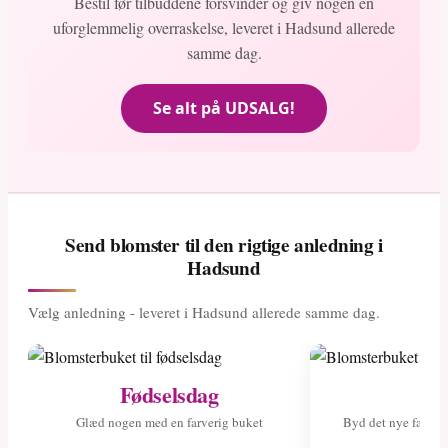
Bestil før tilbuddene forsvinder og giv nogen en
uforglemmelig overraskelse, leveret i Hadsund allerede
samme dag.
Se alt på UDSALG!
Send blomster til den rigtige anledning i
Hadsund
Vælg anledning - leveret i Hadsund allerede samme dag.
Fødselsdag
Ny
Glæd nogen med en farverig buket
Byd det nye fami