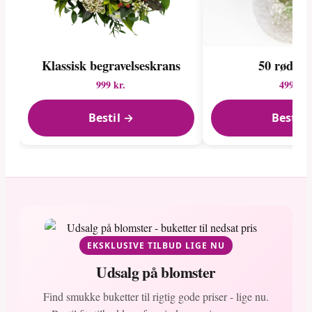
Klassisk begravelses­krans
50 røde r
999 kr.
499 kr.
Bestil →
Bestil 
EKSKLUSIVE TILBUD LIGE NU
Udsalg på blomster
Find smukke buketter til rigtig gode priser - lige nu.