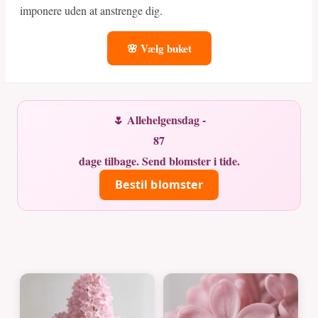
imponere uden at anstrenge dig.
🌸 Vælg buket
🌷 Allehelgensdag -
87
dage tilbage. Send blomster i tide.
Bestil blomster