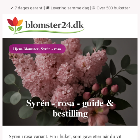
✔ 7 dages garanti
|
🚚 Levering samme dag
|
🌸 Over 500 buketter
Hjem
›
Blomster
› Syrén - rosa
Syrén - rosa - guide &
bestilling
Syrén i rosa variant. Fin i buket, som gave eller når du vil