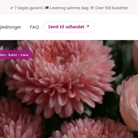
✔ 7 dages garanti
|
🚚 Levering samme dag
|
🌸 Over 500 buketter
jledninger
FAQ
Send til udlandet ↗
ter
› Aster - rosa