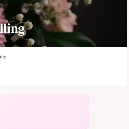
lling
dig.