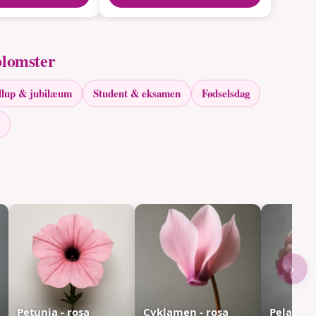
blomster
llup & jubilæum
Student & eksamen
Fødselsdag
›
Petunia - rosa
Cyklamen - rosa
Pelargon