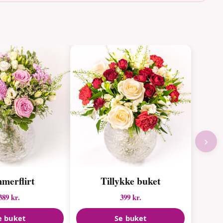
›
merflirt
Tillykke buket
389 kr.
399 kr.
e buket
Se buket