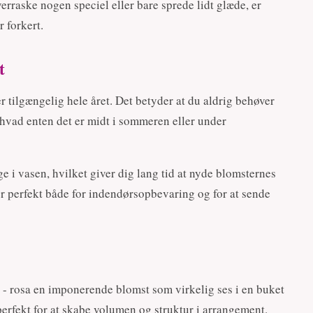
rraske nogen speciel eller bare sprede lidt glæde, er
 forkert.
t
er tilgængelig hele året. Det betyder at du aldrig behøver
hvad enten det er midt i sommeren eller under
age i vasen, hvilket giver dig lang tid at nyde blomsternes
er perfekt både for indendørsopbevaring og for at sende
 - rosa en imponerende blomst som virkelig ses i en buket
 perfekt for at skabe volumen og struktur i arrangement.