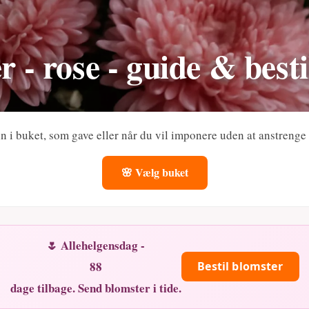
r - rose - guide & besti
Fin i buket, som gave eller når du vil imponere uden at anstrenge 
🌸 Vælg buket
🌷 Allehelgensdag -
88
Bestil blomster
dage tilbage. Send blomster i tide.