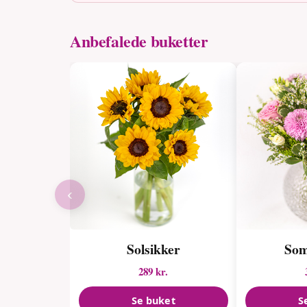
Anbefalede buketter
‹
Solsikker
Som
289 kr.
Se buket
S