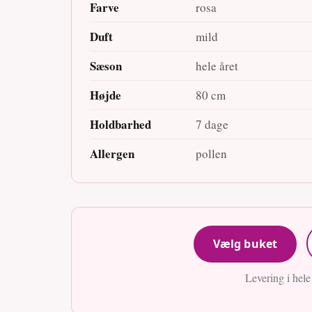
Farve
rosa
Duft
mild
Sæson
hele året
Højde
80 cm
Holdbarhed
7 dage
Allergen
pollen
Vælg buket
Levering i hel