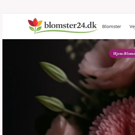
Blomster
Ve
Hjem
›
Bloms