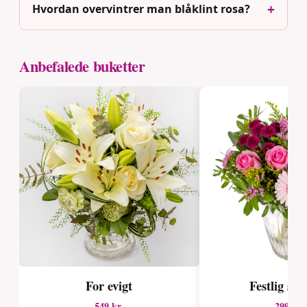
Hvordan overvintrer man blåklint rosa?
Anbefalede buketter
For evigt
Festlig so
549 kr.
299 kr.