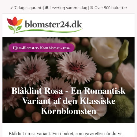
✔ 7 dages garanti
|
🚚 Levering samme dag
|
🌸 Over 500 buketter
Hjem
›
Blomster
› Kornblomst - rosa
Blåklint Rosa - En Romantisk
Variant af den Klassiske
Kornblomsten
Blåklint i rosa variant. Fin i buket, som gave eller når du vil