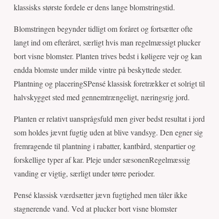
klassisks største fordele er dens lange blomstringstid.
Blomstringen begynder tidligt om foråret og fortsætter ofte
langt ind om efteråret, særligt hvis man regelmæssigt plucker
bort visne blomster. Planten trives bedst i køligere vejr og kan
endda blomste under milde vintre på beskyttede steder.
Plantning og placeringSPensé klassisk foretrækker et solrigt til
halvskygget sted med gennemtrængeligt, næringsrig jord.
Planten er relativt uansprågsfuld men giver bedst resultat i jord
som holdes jævnt fugtig uden at blive vandsyg. Den egner sig
fremragende til plantning i rabatter, kantbård, stenpartier og
forskellige typer af kar. Pleje under sæsonenRegelmæssig
vanding er vigtig, særligt under tørre perioder.
Pensé klassisk værdsætter jævn fugtighed men tåler ikke
stagnerende vand. Ved at plucker bort visne blomster