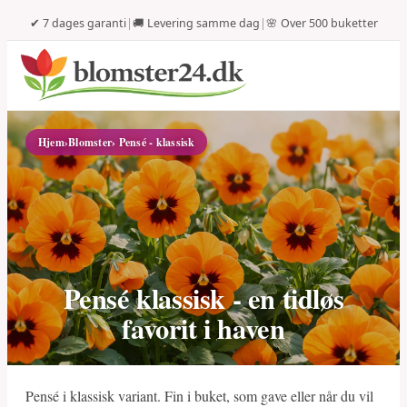
✔ 7 dages garanti
|
🚚 Levering samme dag
|
🌸 Over 500 buketter
Hjem
›
Blomster
› Pensé - klassisk
Pensé klassisk - en tidløs
favorit i haven
Pensé i klassisk variant. Fin i buket, som gave eller når du vil