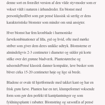
denne sort en forædlet version af den vilde styvmoder som er
vokset vildt i naturen i århundreder. En blomst med
personlighedDet som gør pensé klassisk så særlig er dens
karakteristiske blomster som minder om små ansigter.
Hver blomst har fem kronblade i harmoniske
farvekombinationer af lilla, gul og hvid, ofte med mørke
striber som giver dem deres unikke udtryk. Blomsterne er
almindeligvis 2-3 centimeter i diameter og sidder på korte
stilke over det grønne bladværk. Plantestørrelse og
udseendePensé klassisk danner kompakte, lave busker som
bliver cirka 15-20 centimeter høje og lige så brede.
Bladene er ovale til hjertformede med takket kant og har en
frisk grøn farve. Planten har en tæt, klumpeformet voksende
form som gør den perfekt til kantplantninger og som
fyldningsplante i rabatter. Blomstring og sæsonEn af pensé