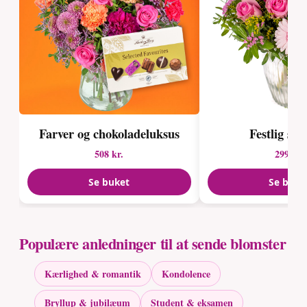
Farver og chokolade­luksus
Festlig so
508 kr.
299 kr.
Se buket
Se buke
Populære anledninger til at sende blomster
Kærlighed & romantik
Kondolence
Bryllup & jubilæum
Student & eksamen