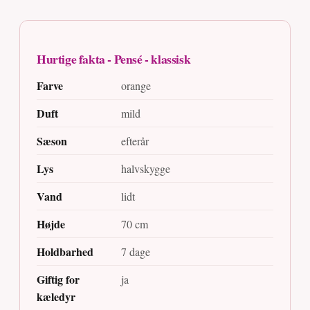
Hurtige fakta - Pensé - klassisk
Farve
orange
Duft
mild
Sæson
efterår
Lys
halvskygge
Vand
lidt
Højde
70 cm
Holdbarhed
7 dage
Giftig for
ja
kæledyr