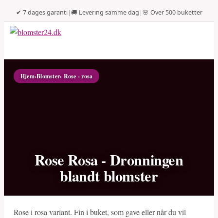
✔ 7 dages garanti
|
🚚 Levering samme dag
|
🌸 Over 500 buketter
Hjem
›
Blomster
› Rose - rosa
Rose Rosa - Dronningen
blandt blomster
Rose i rosa variant. Fin i buket, som gave eller når du vil