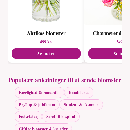
Abrikos blomster
Charmerende pas
499 kr.
349 kr.
Se buket
Se buke
Populære anledninger til at sende blomster
Kærlighed & romantik
Kondolence
Bryllup & jubilæum
Student & eksamen
Fødselsdag
Send til hospital
Giftige blomster & kæledyr