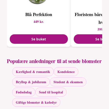
Blå Perfektion
Floristens bårebuk
hvid
449 kr.
599 kr.
Se buket
Se buke
Populære anledninger til at sende blomster
Kærlighed & romantik
Kondolence
Bryllup & jubilæum
Student & eksamen
Fødselsdag
Send til hospital
Giftige blomster & kæledyr