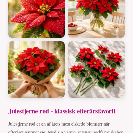
Julestjerne rød - klassisk efterårsfavorit
Julestjerne rød er en af årets mest elskede blomster når
efteråret nærmer sig. Med sin varme, intensiv rødfarve skaber