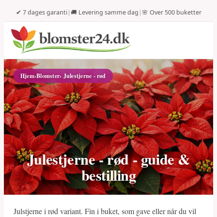
✔ 7 dages garanti
|
🚚 Levering samme dag
|
🌸 Over 500 buketter
Hjem
›
Blomster
› Julestjerne - rød
Julestjerne - rød - guide &
bestilling
Julstjerne i rød variant. Fin i buket, som gave eller når du vil