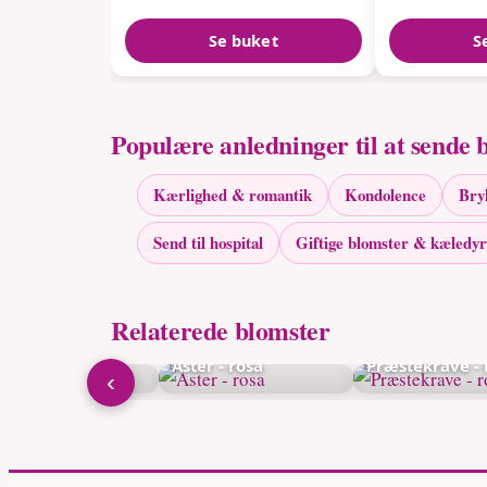
Se buket
S
Populære anledninger til at sende 
Kærlighed & romantik
Kondolence
Bry
Send til hospital
Giftige blomster & kæledyr
Relaterede blomster
d solhatt - rosa
Aster - rosa
Præstekrave - 
‹