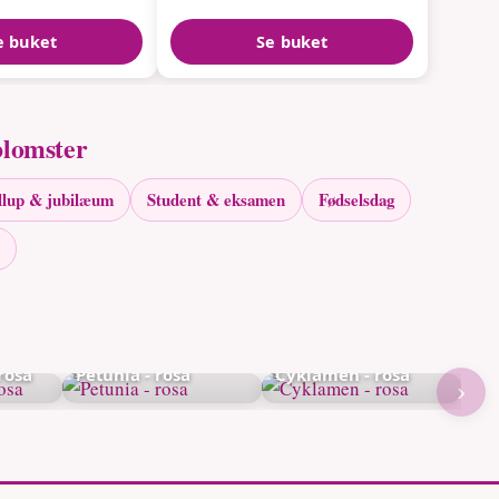
e buket
Se buket
blomster
llup & jubilæum
Student & eksamen
Fødselsdag
rosa
Petunia - rosa
Cyklamen - rosa
›