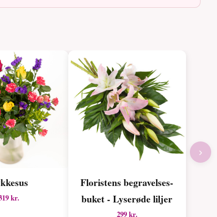
›
kkesus
Floristens begravelses­
buket - Lyserøde liljer
319 kr.
299 kr.