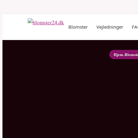
Blomster
Vejledninger
FA
Hjem
›
Blomst