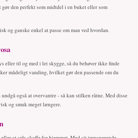
t gør den perfekt som midtdel i en buket eller som
ktisk og ganske enkel at passe om man ved hvordan.
rosa
s eller til og med i let skygge, så du behøver ikke finde
kker mådeligt vanding, hvilket gør den passende om du
en undgå også at overvantre - så kan stilken råtne. Med disse
frisk og smuk meget længere.
on
e eller at selv skaffe for hjemmet. Med sit imponerende