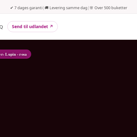
✔ 7 dages garanti
|
🚚 Levering samme dag
|
🌸 Over 500 buketter
Q
Send til udlandet ↗
er
› Lupin - rosa