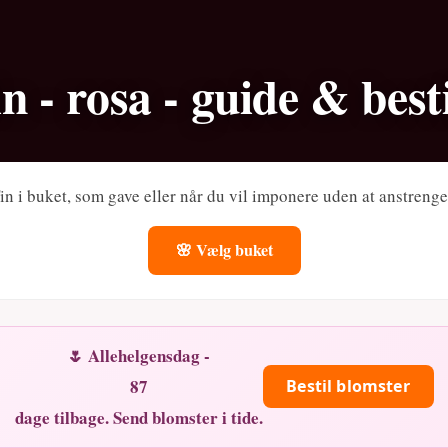
n - rosa - guide & besti
Fin i buket, som gave eller når du vil imponere uden at anstrenge
🌸 Vælg buket
🌷 Allehelgensdag -
87
Bestil blomster
dage tilbage. Send blomster i tide.