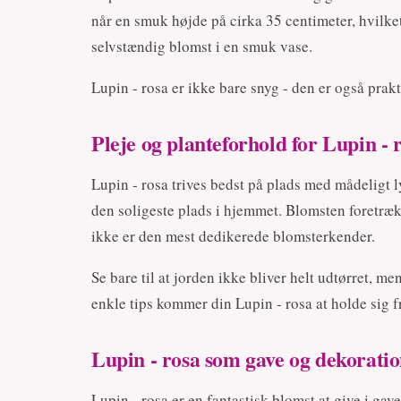
når en smuk højde på cirka 35 centimeter, hvilke
selvstændig blomst i en smuk vase.
Lupin - rosa er ikke bare snyg - den er også pra
Pleje og planteforhold for Lupin - 
Lupin - rosa trives bedst på plads med mådeligt ly
den soligeste plads i hjemmet. Blomsten foretræ
ikke er den mest dedikerede blomsterkender.
Se bare til at jorden ikke bliver helt udtørret, m
enkle tips kommer din Lupin - rosa at holde sig 
Lupin - rosa som gave og dekorati
Lupin - rosa er en fantastisk blomst at give i gav