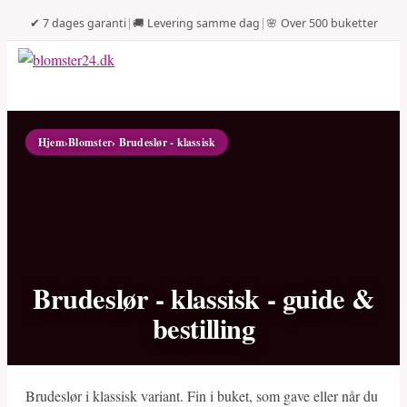
✔ 7 dages garanti
|
🚚 Levering samme dag
|
🌸 Over 500 buketter
Hjem
›
Blomster
› Brudeslør - klassisk
Brudeslør - klassisk - guide &
bestilling
Brudeslør i klassisk variant. Fin i buket, som gave eller når du