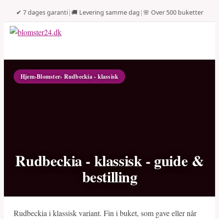
✔ 7 dages garanti
|
🚚 Levering samme dag
|
🌸 Over 500 buketter
Hjem
›
Blomster
› Rudbeckia - klassisk
Rudbeckia - klassisk - guide &
bestilling
Rudbeckia i klassisk variant. Fin i buket, som gave eller når