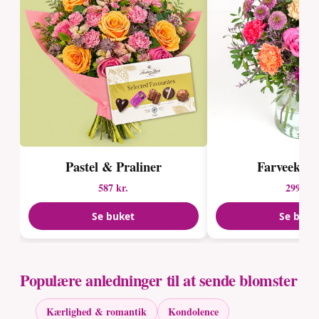
Pastel & Praliner
Farveekspl
587 kr.
299 kr.
Se buket
Se buke
Populære anledninger til at sende blomster
Kærlighed & romantik
Kondolence