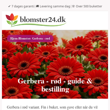
✔ 7 dages garanti
|
🚚 Levering samme dag
|
🌸 Over 500 buketter
Hjem
›
Blomster
› Gerbera - rød
Gerbera - rød - guide &
bestilling
Gerbera i rød variant. Fin i buket, som gave eller når du vil