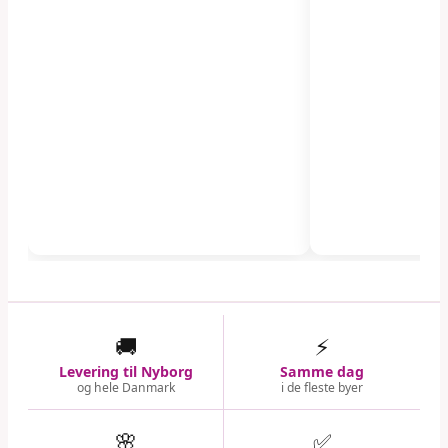
🚚
⚡
Levering til Nyborg
Samme dag
og hele Danmark
i de fleste byer
🌸
✅