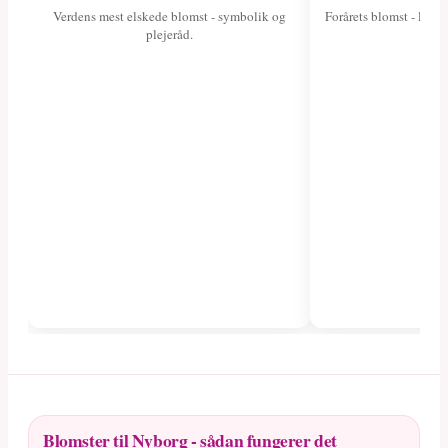
Verdens mest elskede blomst - symbolik og
Forårets blomst - læs 
plejeråd.
fa
Blomster til Nyborg - sådan fungerer det