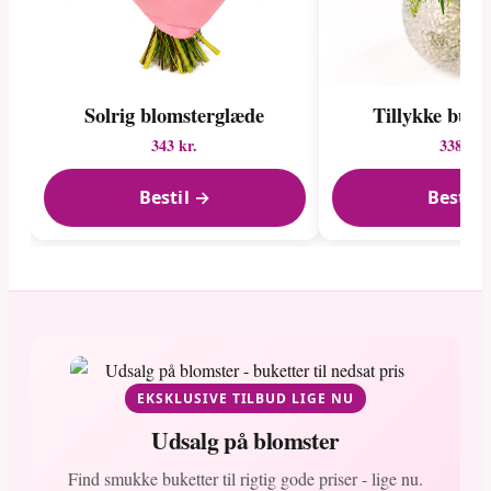
Solrig blomsterglæde
Tillykke buke
343 kr.
338 kr.
Bestil →
Bestil 
EKSKLUSIVE TILBUD LIGE NU
Udsalg på blomster
Find smukke buketter til rigtig gode priser - lige nu.