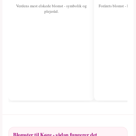
Verdens mest elskede blomst - symbolik og
Forårets blomst - læs 
plejeråd.
fa
Blomster til Køge - sådan fungerer det