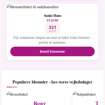
Sankt Hans
23 JUNI
321
DAGE
Fejr sommerens længste nat med en buket friske blomster -
perfekt til sankthans.
Bestil blomster
Populære blomster - læs vores vejledninger
Roser
Tuli