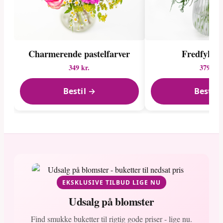
Charmerende pastelfarver
Fredfyldt 
349 kr.
379 kr.
Bestil →
Bestil 
EKSKLUSIVE TILBUD LIGE NU
Udsalg på blomster
Find smukke buketter til rigtig gode priser - lige nu.