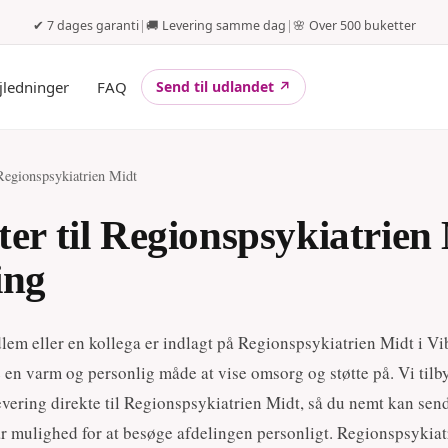
✔ 7 dages garanti
|
🚚 Levering samme dag
|
🌸 Over 500 buketter
jledninger
FAQ
Send til udlandet ↗
Regionspsykiatrien Midt
ster til Regionspsykiatrie
ing
lem eller en kollega er indlagt på Regionspsykiatrien Midt i Vi
 en varm og personlig måde at vise omsorg og støtte på. Vi tilb
evering direkte til Regionspsykiatrien Midt, så du nemt kan sen
ar mulighed for at besøge afdelingen personligt. Regionspsykiat