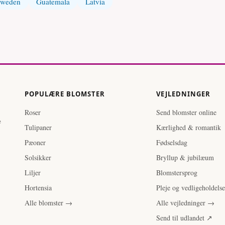
weden
Guatemala
Latvia
POPULÆRE BLOMSTER
VEJLEDNINGER
Roser
Send blomster online
e
Tulipaner
Kærlighed & romantik
Pæoner
Fødselsdag
Solsikker
Bryllup & jubilæum
Liljer
Blomstersprog
Hortensia
Pleje og vedligeholdelse
Alle blomster →
Alle vejledninger →
Send til udlandet ↗