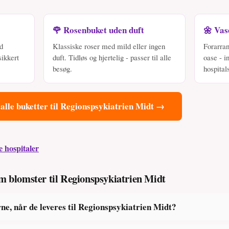
🌹 Rosenbuket uden duft
🌼 Vas
od
Klassiske roser med mild eller ingen
Forarran
sikkert
duft. Tidløs og hjertelig - passer til alle
oase - i
besøg.
hospital
 alle buketter til Regionspsykiatrien Midt →
e hospitaler
om blomster til Regionspsykiatrien Midt
ne, når de leveres til Regionspsykiatrien Midt?