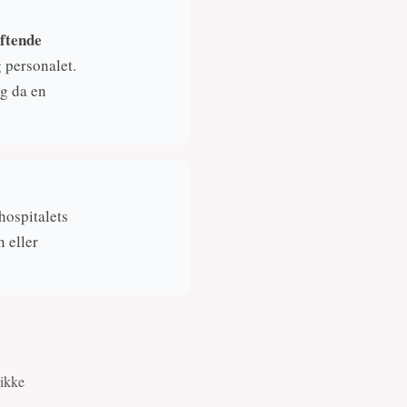
ftende
 personalet.
lg da en
hospitalets
 eller
 ikke