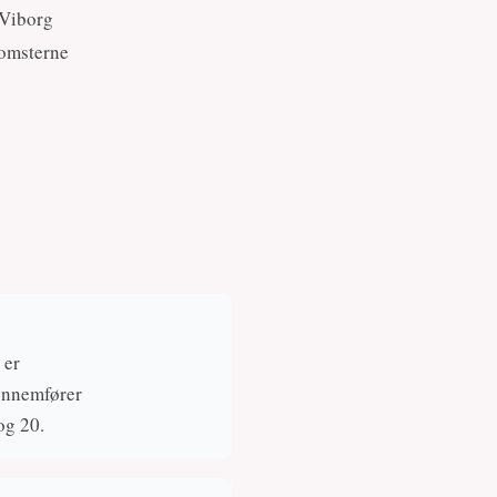
 Viborg
lomsterne
 er
gennemfører
og 20.