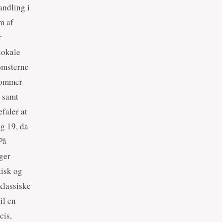
andling i
m af
r
lokale
omsterne
 kommer
n samt
faler at
g 19, da
På
ger
tisk og
klassiske
il en
cis,