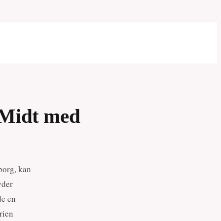
n Midt med
borg, kan
yder
de en
rien