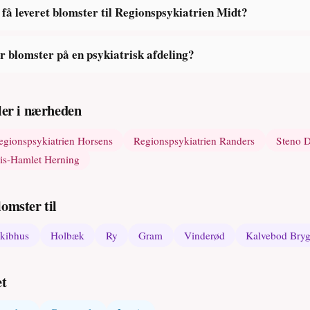
 få leveret blomster til Regionspsykiatrien Midt?
or blomster på en psykiatrisk afdeling?
aler i nærheden
egionspsykiatrien Horsens
Regionspsykiatrien Randers
Steno D
is-Hamlet Herning
omster til
kibhus
Holbæk
Ry
Gram
Vinderød
Kalvebod Bry
et