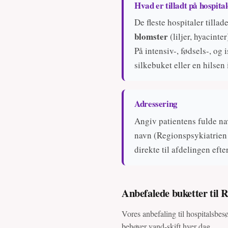
Hvad er tilladt på hospita
De fleste hospitaler tilla
blomster
(liljer, hyacinte
På intensiv-, fødsels-, og
silkebuket eller en hilsen 
Adressering
Angiv patientens fulde na
navn (Regionspsykiatrien 
direkte til afdelingen efte
Anbefalede buketter til 
Vores anbefaling til hospitalsbesø
behøver vand-skift hver dag.