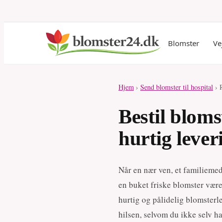
Blomster
Ve
Hjem
›
Send blomster til hospital
› 
Bestil blom
hurtig lever
Når en nær ven, et familiemed
en buket friske blomster være
hurtig og pålidelig blomsterl
hilsen, selvom du ikke selv h