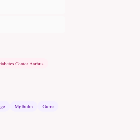
iabetes Center Aarhus
gge
Mølholm
Gurre