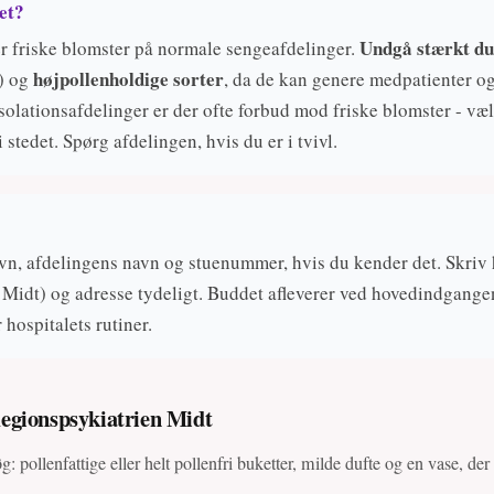
let?
Undgå stærkt du
der friske blomster på normale sengeafdelinger.
højpollenholdige sorter
r) og
, da de kan genere medpatienter og
 isolationsafdelinger er der ofte forbud mod friske blomster - væ
i stedet. Spørg afdelingen, hvis du er i tvivl.
vn, afdelingens navn og stuenummer, hvis du kender det. Skriv 
Midt) og adresse tydeligt. Buddet afleverer ved hovedindgangen
r hospitalets rutiner.
Regionspsykiatrien Midt
g: pollenfattige eller helt pollenfri buketter, milde dufte og en vase, der