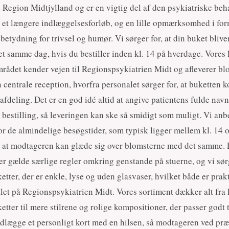
i Region Midtjylland og er en vigtig del af den psykiatriske beh
 et længere indlæggelsesforløb, og en lille opmærksomhed i for
betydning for trivsel og humør. Vi sørger for, at din buket blive
 samme dag, hvis du bestiller inden kl. 14 på hverdage. Vores 
rådet kender vejen til Regionspsykiatrien Midt og afleverer bl
centrale reception, hvorfra personalet sørger for, at buketten
g afdeling. Det er en god idé altid at angive patientens fulde nav
 bestilling, så leveringen kan ske så smidigt som muligt. Vi anbe
r de almindelige besøgstider, som typisk ligger mellem kl. 14 o
, at modtageren kan glæde sig over blomsterne med det samme. 
er gælde særlige regler omkring genstande på stuerne, og vi sør
tter, der er enkle, lyse og uden glasvaser, hvilket både er prak
let på Regionspsykiatrien Midt. Vores sortiment dækker alt fra 
ter til mere stilrene og rolige kompositioner, der passer godt t
dlægge et personligt kort med en hilsen, så modtageren ved præ