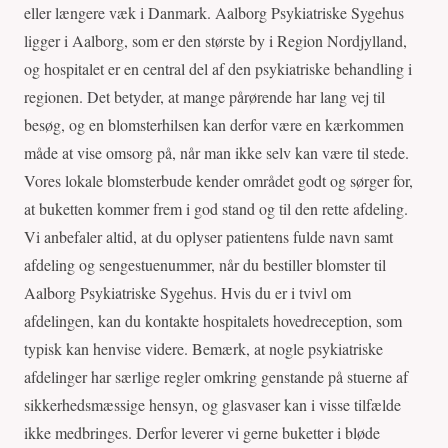
eller længere væk i Danmark. Aalborg Psykiatriske Sygehus
ligger i Aalborg, som er den største by i Region Nordjylland,
og hospitalet er en central del af den psykiatriske behandling i
regionen. Det betyder, at mange pårørende har lang vej til
besøg, og en blomsterhilsen kan derfor være en kærkommen
måde at vise omsorg på, når man ikke selv kan være til stede.
Vores lokale blomsterbude kender området godt og sørger for,
at buketten kommer frem i god stand og til den rette afdeling.
Vi anbefaler altid, at du oplyser patientens fulde navn samt
afdeling og sengestuenummer, når du bestiller blomster til
Aalborg Psykiatriske Sygehus. Hvis du er i tvivl om
afdelingen, kan du kontakte hospitalets hovedreception, som
typisk kan henvise videre. Bemærk, at nogle psykiatriske
afdelinger har særlige regler omkring genstande på stuerne af
sikkerhedsmæssige hensyn, og glasvaser kan i visse tilfælde
ikke medbringes. Derfor leverer vi gerne buketter i bløde