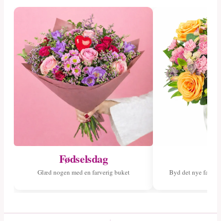
Fødselsdag
Ny
Glæd nogen med en farverig buket
Byd det nye fami