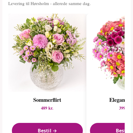
Levering til Hørsholm - allerede samme dag.
Sommerflirt
Elegant pa
489 kr.
399 kr.
Bestil →
Bestil 