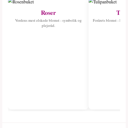
Roser
Tuli
Verdens mest elskede blomst - symbolik og
Forårets blomst - læs 
plejeråd.
fa