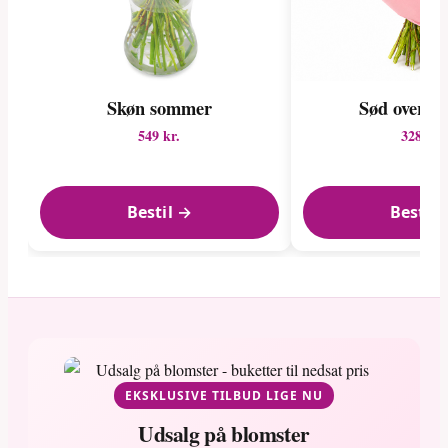
Skøn sommer
Sød overras
549 kr.
328 kr.
Bestil →
Bestil 
EKSKLUSIVE TILBUD LIGE NU
Udsalg på blomster