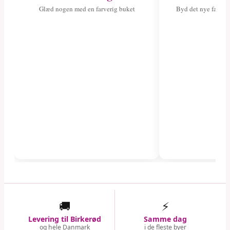
Glæd nogen med en farverig buket
Byd det nye fami
🚚
⚡
Levering til Birkerød
Samme dag
og hele Danmark
i de fleste byer