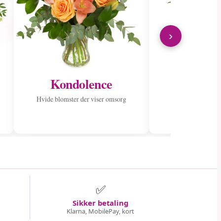
›
Kondolence
Send til 
Hvide blomster der viser omsorg
Spred glæde med
✅
Sikker betaling
Klarna, MobilePay, kort