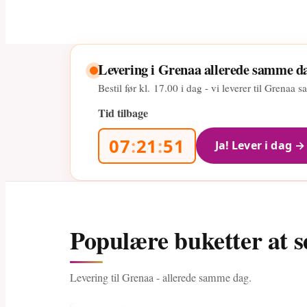
Levering i Grenaa allerede samme d
Bestil før kl.
17.00
i dag - vi leverer til Grenaa
Tid tilbage
07
:
21
:
50
Ja! Lever i dag →
Populære buketter at s
Levering til Grenaa - allerede samme dag.