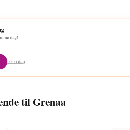
ag
 samme dag!
Ikke i dag
ende til Grenaa