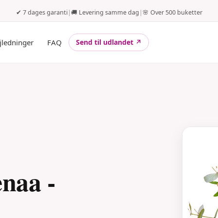
✔ 7 dages garanti
|
🚚 Levering samme dag
|
🌸 Over 500 buketter
jledninger
FAQ
Send til udlandet ↗
enaa -