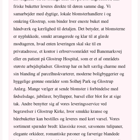
friske buketter leveres direkte til døren samme dag. Vi
samarbejder med dygtige, lokale blomsterhandlere i og
omkring Glostrup, som binder hver eneste buket med
håndværk og kærlighed til detaljen. Det betyder, at blomsterne
er nyplukkede, smukt arrangerede og klar til at glæde
modtageren, hvad enten leveringen skal ske til en
privatadresse, et kontor i erhvervsområdet ved Banemarksvej
eller en patient på Glostrup Hospital, som er et af områdets
største arbejdspladser. Glostrup har en helt særlig charme med
sin blanding af parcelhuskvarterer, moderne boligbyggerier og
hyggelige grønne områder som Solhøj Park og Glostrup
Anlæg. Mange vælger at sende blomster i forbindelse med
fødselsdage, jubilæer, bryllupper, barsel eller blot for at sige
tak. Andre benytter sig af vores leveringsservice ved
begravelser i Glostrup Kirke, hvor smukke kranse og
bårebuketter kan bestilles og leveres med kort varsel. Vores
sortiment spænder bredt: klassiske roser, sæsonens tulipaner,
elegante orkideer, romantiske pæoner og farverige blandede