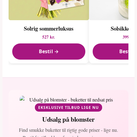
Solrig sommerluksus
Solsikkepa
527 kr.
399 kr.
Bestil →
Bestil 
EKSKLUSIVE TILBUD LIGE NU
Udsalg på blomster
Find smukke buketter til rigtig gode priser - lige nu.