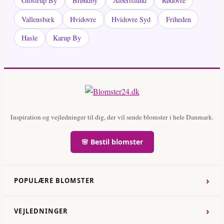
Glostrup By
Brøndby
Albertslund
Rødovre
Vallensbæk
Hvidovre
Hvidovre Syd
Friheden
Hasle
Karup By
Inspiration og vejledninger til dig, der vil sende blomster i hele Danmark.
🌸 Bestil blomster
›
POPULÆRE BLOMSTER
›
VEJLEDNINGER