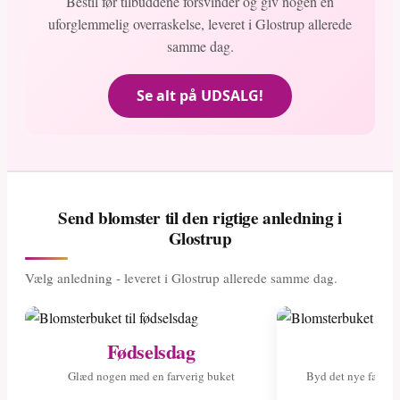
Bestil før tilbuddene forsvinder og giv nogen en
uforglemmelig overraskelse, leveret i Glostrup allerede
samme dag.
Se alt på UDSALG!
Send blomster til den rigtige anledning i
Glostrup
Vælg anledning - leveret i Glostrup allerede samme dag.
Fødselsdag
Ny
Glæd nogen med en farverig buket
Byd det nye fami