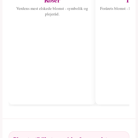
Verdens mest elskede blomst - symbolik og
Forårets blomst - læs 
plejeråd.
fa