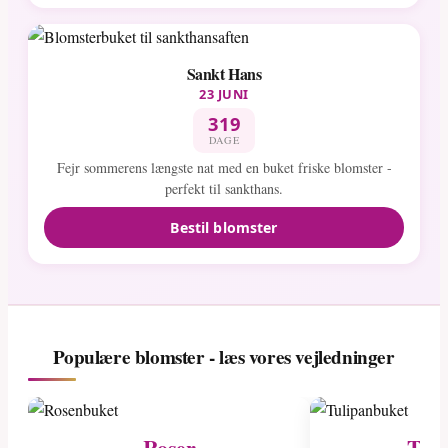
Sankt Hans
23 JUNI
319
DAGE
Fejr sommerens længste nat med en buket friske blomster -
perfekt til sankthans.
Bestil blomster
Populære blomster - læs vores vejledninger
Roser
Tuli