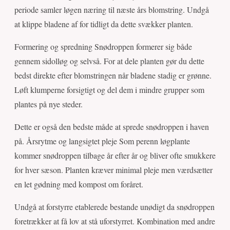
periode samler løgen næring til næste års blomstring. Undgå
at klippe bladene af for tidligt da dette svækker planten.
Formering og spredning Snødroppen formerer sig både
gennem sidolløg og selvså. For at dele planten gør du dette
bedst direkte efter blomstringen når bladene stadig er grønne.
Løft klumperne forsigtigt og del dem i mindre grupper som
plantes på nye steder.
Dette er også den bedste måde at sprede snødroppen i haven
på. Årsrytme og langsigtet pleje Som perenn løgplante
kommer snødroppen tilbage år efter år og bliver ofte smukkere
for hver sæson. Planten kræver minimal pleje men værdsætter
en let gødning med kompost om foråret.
Undgå at forstyrre etablerede bestande unødigt da snødroppen
foretrækker at få lov at stå uforstyrret. Kombination med andre