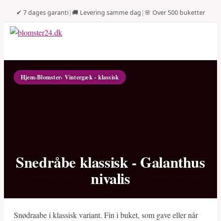
✔ 7 dages garanti
|
🚚 Levering samme dag
|
🌸 Over 500 buketter
Hjem
›
Blomster
› Vintergæk - klassisk
Snedråbe klassisk - Galanthus
nivalis
Snødraabe i klassisk variant. Fin i buket, som gave eller når