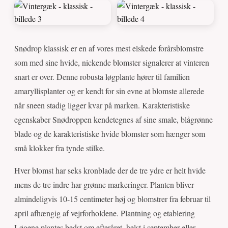
Snødrop klassisk er en af vores mest elskede forårsblomstre
som med sine hvide, nickende blomster signalerer at vinteren
snart er over. Denne robusta løgplante hører til familien
amaryllisplanter og er kendt for sin evne at blomste allerede
når sneen stadig ligger kvar på marken. Karakteristiske
egenskaber Snødroppen kendetegnes af sine smale, blågrønne
blade og de karakteristiske hvide blomster som hænger som
små klokker fra tynde stilke.
Hver blomst har seks kronblade der de tre ydre er helt hvide
mens de tre indre har grønne markeringer. Planten bliver
almindeligvis 10-15 centimeter høj og blomstrer fra februar til
april afhængig af vejrforholdene. Plantning og etablering
Løgene plantes bedst om efteråret, helst i september eller