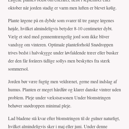
oktober når jorden stadig er varm men luften er blevet kølig.
Plante løgene på en dybde som svarer til tre gange løgenes
højde, hvilket almindeligvis betyder 8-10 centimeter dybt.
Vælg et sted med gennemtrængelig jord som ikke bliver
vandsyg om vinteren. Optimale planteforhold Snødroppen
trives bedst i halvskygge under løvfaldende træer eller busker
der den får forårers tidlige sollys men beskyttes fra stærk
sommersol.
Jorden bør være fugtig men veldrænet, gerne med indslag af
humus. Planten er meget hårdfør og klarer danske vintrer uden
problem. Pleje under vækstsæsonen Under blomstringen
behøver snødroppen minimal pleje.
Lad bladene stå kvar efter blomstringen til de gulner naturligt,
hvilket almindeligvis sker i maj eller juni. Under denne