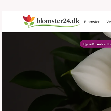
Blomster
Ve
Hjem
›
Blomster
› Ka