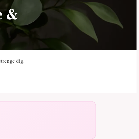
de &
strenge dig.