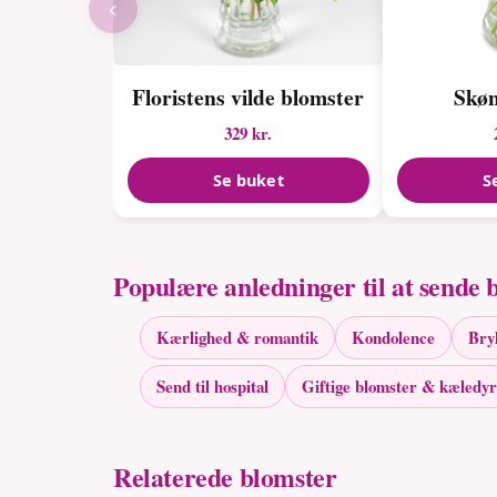
‹
Floristens vilde blomster
Skø
329 kr.
Se buket
S
Populære anledninger til at sende 
Kærlighed & romantik
Kondolence
Bry
Send til hospital
Giftige blomster & kæledyr
Relaterede blomster