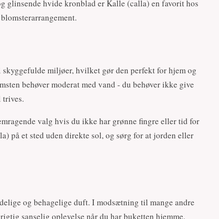
 glinsende hvide kronblad er Kalle (calla) en favorit hos
r blomsterarrangement.
 i skyggefulde miljøer, hvilket gør den perfekt for hjem og
msten behøver moderat med vand - du behøver ikke give
trives.
emragende valg hvis du ikke har grønne fingre eller tid for
lla) på et sted uden direkte sol, og sørg for at jorden eller
tydelige og behagelige duft. I modsætning til mange andre
 rigtig sanselig oplevelse når du har buketten hjemme.