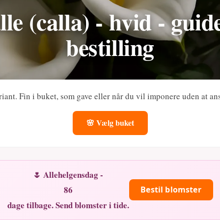
le (calla) - hvid - gui
bestilling
ariant. Fin i buket, som gave eller når du vil imponere uden at an
🌸 Vælg buket
🌷 Allehelgensdag -
86
Bestil blomster
dage tilbage. Send blomster i tide.