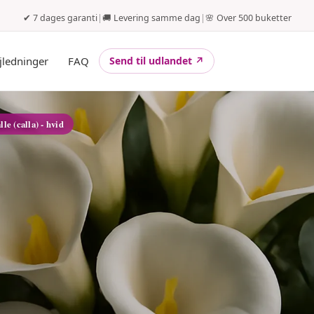
✔ 7 dages garanti
|
🚚 Levering samme dag
|
🌸 Over 500 buketter
jledninger
FAQ
Send til udlandet ↗
lle (calla) - hvid