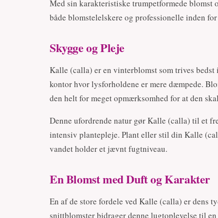
Med sin karakteristiske trumpetformede blomst og
både blomstelelskere og professionelle inden fo
Skygge og Pleje
Kalle (calla) er en vinterblomst som trives bedst
kontor hvor lysforholdene er mere dæmpede. Blo
den helt for meget opmærksomhed for at den skal 
Denne ufordrende natur gør Kalle (calla) til et fr
intensiv plantepleje. Plant eller stil din Kalle (ca
vandet holder et jævnt fugtniveau.
En Blomst med Duft og Karakter
En af de store fordele ved Kalle (calla) er dens 
snittblomster bidrager denne lugtoplevelse til en