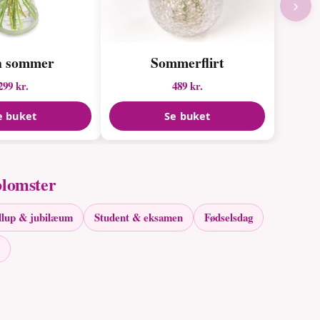
›
n sommer
Sommerflirt
299 kr.
489 kr.
e buket
Se buket
blomster
llup & jubilæum
Student & eksamen
Fødselsdag