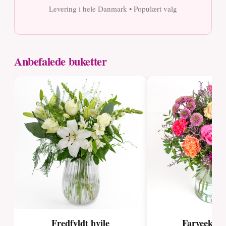
Levering i hele Danmark • Populært valg
Anbefalede buketter
Fredfyldt hvile
Farveekspl