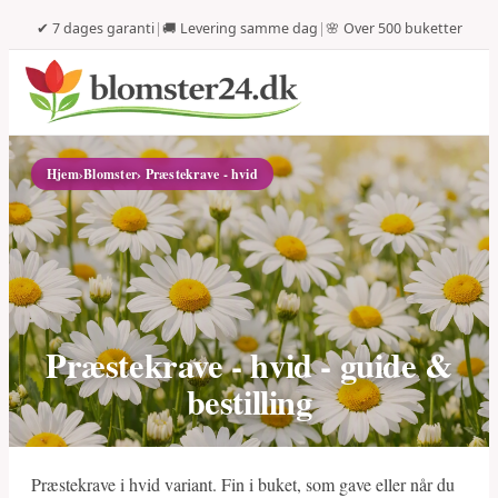
✔ 7 dages garanti
|
🚚 Levering samme dag
|
🌸 Over 500 buketter
Hjem
›
Blomster
› Præstekrave - hvid
Præstekrave - hvid - guide &
bestilling
Præstekrave i hvid variant. Fin i buket, som gave eller når du