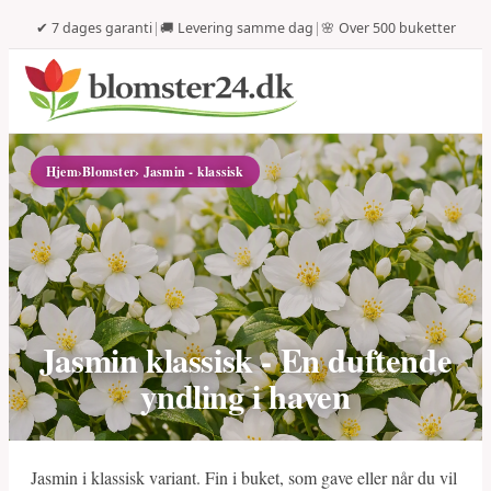
✔ 7 dages garanti
|
🚚 Levering samme dag
|
🌸 Over 500 buketter
Hjem
›
Blomster
› Jasmin - klassisk
Jasmin klassisk - En duftende
yndling i haven
Jasmin i klassisk variant. Fin i buket, som gave eller når du vil