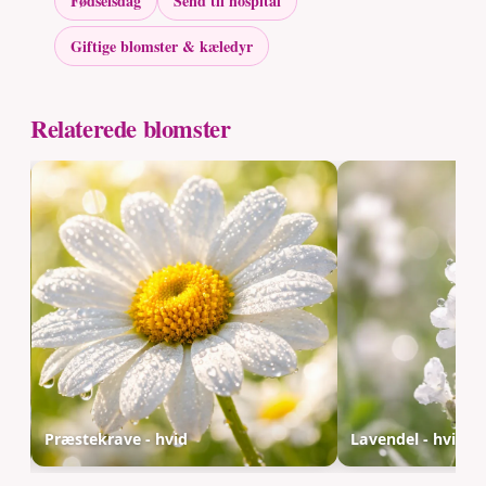
Fødselsdag
Send til hospital
Giftige blomster & kæledyr
Relaterede blomster
Præstekrave - hvid
Lavendel - hvid