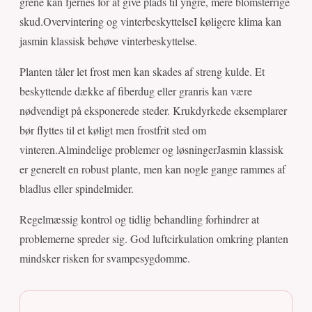
grene kan fjernes for at give plads til yngre, mere blomsterrige
skud.Overvintering og vinterbeskyttelseI køligere klima kan
jasmin klassisk behøve vinterbeskyttelse.
Planten tåler let frost men kan skades af streng kulde. Et
beskyttende dække af fiberdug eller granris kan være
nødvendigt på eksponerede steder. Krukdyrkede eksemplarer
bør flyttes til et køligt men frostfrit sted om
vinteren.Almindelige problemer og løsningerJasmin klassisk
er generelt en robust plante, men kan nogle gange rammes af
bladlus eller spindelmider.
Regelmæssig kontrol og tidlig behandling forhindrer at
problemerne spreder sig. God luftcirkulation omkring planten
mindsker risken for svampesygdomme.