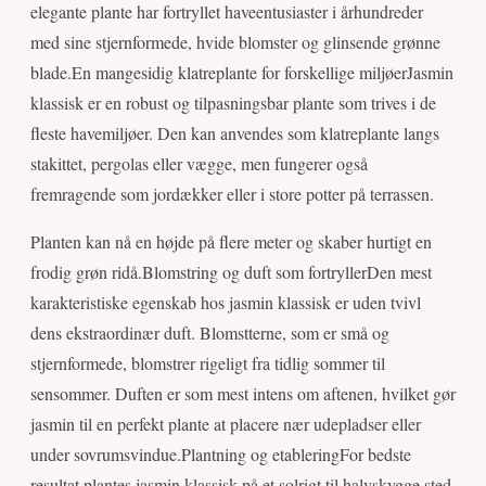
elegante plante har fortryllet haveentusiaster i århundreder
med sine stjernformede, hvide blomster og glinsende grønne
blade.En mangesidig klatreplante for forskellige miljøerJasmin
klassisk er en robust og tilpasningsbar plante som trives i de
fleste havemiljøer. Den kan anvendes som klatreplante langs
stakittet, pergolas eller vægge, men fungerer også
fremragende som jordækker eller i store potter på terrassen.
Planten kan nå en højde på flere meter og skaber hurtigt en
frodig grøn ridå.Blomstring og duft som fortryllerDen mest
karakteristiske egenskab hos jasmin klassisk er uden tvivl
dens ekstraordinær duft. Blomstterne, som er små og
stjernformede, blomstrer rigeligt fra tidlig sommer til
sensommer. Duften er som mest intens om aftenen, hvilket gør
jasmin til en perfekt plante at placere nær udepladser eller
under sovrumsvindue.Plantning og etableringFor bedste
resultat plantes jasmin klassisk på et solrigt til halvskygge sted