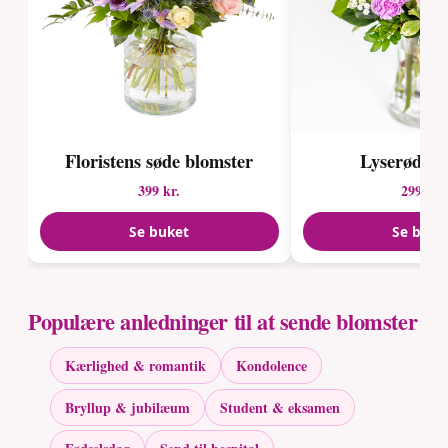
Floristens søde blomster
Lyserød c
399 kr.
299 kr.
Se buket
Se buke
Populære anledninger til at sende blomster
Kærlighed & romantik
Kondolence
Bryllup & jubilæum
Student & eksamen