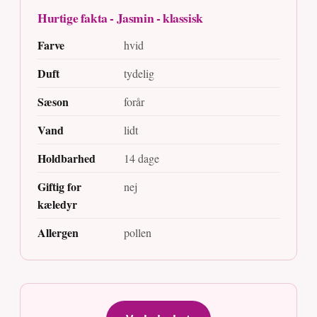
Hurtige fakta - Jasmin - klassisk
Farve
hvid
Duft
tydelig
Sæson
forår
Vand
lidt
Holdbarhed
14 dage
Giftig for
nej
kæledyr
Allergen
pollen