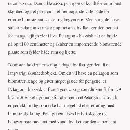
uden besvær. Denne klassiske pelargon er kendt for sin robust
skønhed og det gør den til et fremragende valg både for
erfarne blomsterentusiaster og begyndere. Med sin gule farve
stråler pelargon varme og optimisme, hvilket gør den perfekt
for mange lejligheder i livet.Pelargon - klassisk når en højde
på op til 80 centimeter og skaber en imponerende blomstrende
plante som fylder både rum og hjerte.
Blomsten holder i omkring ti dage, hvilket gør den til et
langvarigt skønhedsobjekt. Om du vil have en pelargon som
blomstrer længe og giver meget glæde for pengene, er
Pelargon - klassisk et fremragende valg som du kan få fra 179
kroner.# Enkel dyrkning for alle hjemmetPelargon - klassisk
er perfekt for dig som ikke har meget tid eller erfaring med
blomsterdyrkning. Pelargonen trives bedst i skygge og
behøver bare moderat med vand, hvilket gør den superlet at
passe.