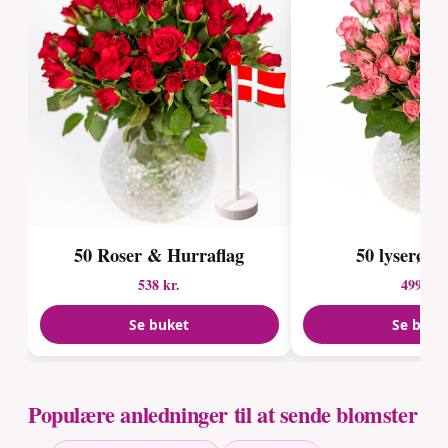
50 Roser & Hurraflag
50 lyserøde
538 kr.
499 kr.
Se buket
Se buke
Populære anledninger til at sende blomster