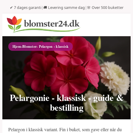
✔ 7 dages garanti
|
🚚 Levering samme dag
|
🌸 Over 500 buketter
Hjem
›
Blomster
› Pelargon - klassisk
Pelargonie - klassisk - guide &
bestilling
Pelargon i klassisk variant. Fin i buket, som gave eller når du