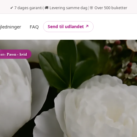
✔ 7 dages garanti
|
🚚 Levering samme dag
|
🌸 Over 500 buketter
jledninger
FAQ
Send til udlandet ↗
ter
› Pæon - hvid