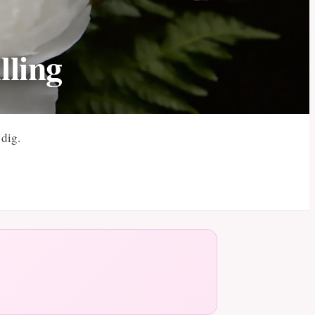
lling
 dig.