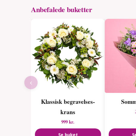
Anbefalede buketter
‹
Klassisk begravelses­
Somme
krans
999 kr.
Se buket
S