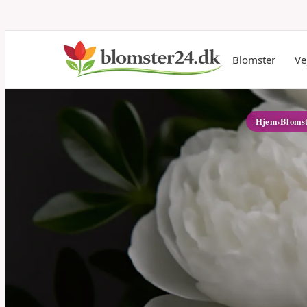
Blomster
Ve
Hjem
›
Bloms