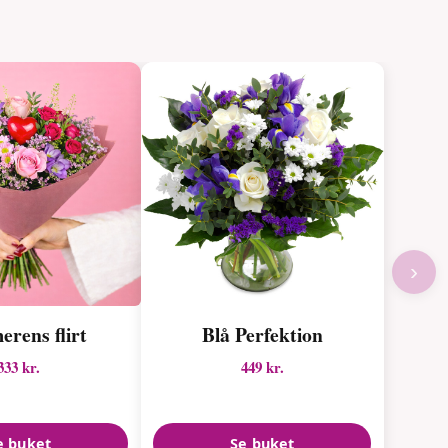
›
rens flirt
Blå Perfektion
333 kr.
449 kr.
e buket
Se buket