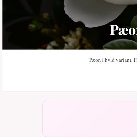
Pæon
Pæon i hvid variant. F