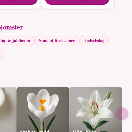
blomster
llup & jubilæum
Student & eksamen
Fødselsdag
›
Krokus - hvid
Lilje - hvid