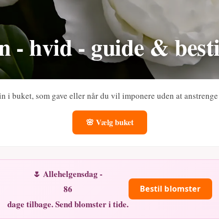
 - hvid - guide & besti
in i buket, som gave eller når du vil imponere uden at anstrenge
🌸 Vælg buket
🌷 Allehelgensdag -
86
Bestil blomster
dage tilbage. Send blomster i tide.