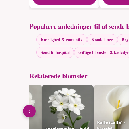
Populære anledninger til at sende 
Kærlighed & romantik
Kondolence
Bry
Send til hospital
Giftige blomster & kæledyr
Relaterede blomster
‹
Kalle (calla) -
llike - hvid
Forglemmigej - hvid
klassisk