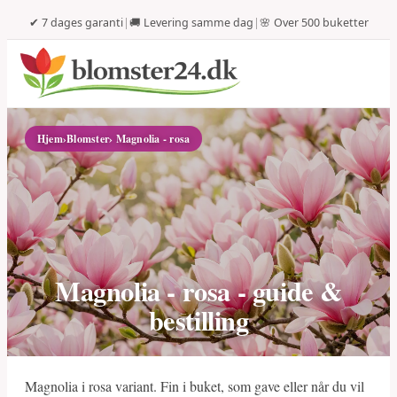
✔ 7 dages garanti
|
🚚 Levering samme dag
|
🌸 Over 500 buketter
Hjem
›
Blomster
› Magnolia - rosa
Magnolia - rosa - guide &
bestilling
Magnolia i rosa variant. Fin i buket, som gave eller når du vil