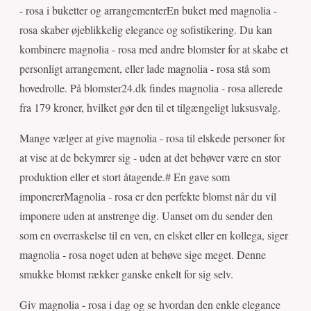
- rosa i buketter og arrangementerEn buket med magnolia -
rosa skaber øjeblikkelig elegance og sofistikering. Du kan
kombinere magnolia - rosa med andre blomster for at skabe et
personligt arrangement, eller lade magnolia - rosa stå som
hovedrolle. På blomster24.dk findes magnolia - rosa allerede
fra 179 kroner, hvilket gør den til et tilgængeligt luksusvalg.
Mange vælger at give magnolia - rosa til elskede personer for
at vise at de bekymrer sig - uden at det behøver være en stor
produktion eller et stort åtagende.# En gave som
imponererMagnolia - rosa er den perfekte blomst når du vil
imponere uden at anstrenge dig. Uanset om du sender den
som en overraskelse til en ven, en elsket eller en kollega, siger
magnolia - rosa noget uden at behøve sige meget. Denne
smukke blomst rækker ganske enkelt for sig selv.
Giv magnolia - rosa i dag og se hvordan den enkle elegance