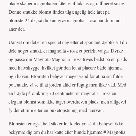
blade skaber magnolia en følelse af luksus og raffineret smag.
Denne smukke blomst findes tilgængelig hele året på
blomster24.dk, så du kan give magnolia - rosa når du mindst
aner det.
Uanset om det er en speciel dag eller et spontant øjeblik vil du
dele noget smukt, er magnolia - rosa et perfekt valg.# Dyrke
og passe din MagnoliaMagnolia - rosa trives bedst på en plads
med halvskygge, hvilket gør den let at placere både hjemme
og i haven. Blomsten behøver meget vand for at nå sin fulde
potentiale, så se til at jorden altid er fugtig men ikke våd. Med
en højde på omkring 70 centimeter er magnolia - rosa en
elegant blomst som ikke tager overdreven plads, men alligevel
fylder et rum eller en buketopstilling med nærvær.
Blomsten er også helt sikker for kæledyr, så du behøver ikke
bekymre dig om du har katte eller hunde hjemme.# Magnolia