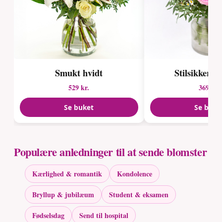
Smukt hvidt
Stilsikker 
529 kr.
369 kr.
Se buket
Se buke
Populære anledninger til at sende blomster
Kærlighed & romantik
Kondolence
Bryllup & jubilæum
Student & eksamen
Fødselsdag
Send til hospital