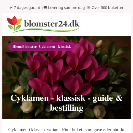
✔ 7 dages garanti
|
🚚 Levering samme dag
|
🌸 Over 500 buketter
Hjem
›
Blomster
› Cyklamen - klassisk
Cyklamen - klassisk - guide &
bestilling
Cyklamen i klassisk variant. Fin i buket, som gave eller når du