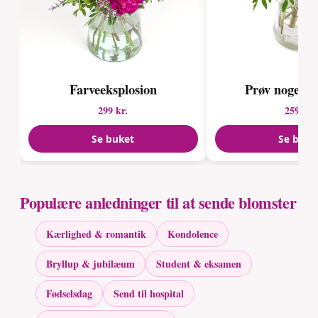
Farveeksplosion
Prøv noget fa
299 kr.
259 kr.
Se buket
Se buke
Populære anledninger til at sende blomster
Kærlighed & romantik
Kondolence
Bryllup & jubilæum
Student & eksamen
Fødselsdag
Send til hospital