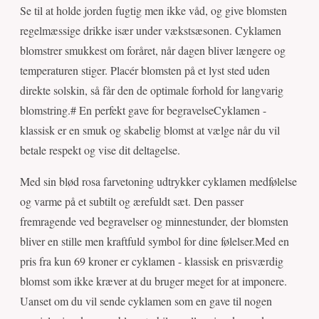
Se til at holde jorden fugtig men ikke våd, og give blomsten
regelmæssige drikke især under vækstsæsonen. Cyklamen
blomstrer smukkest om foråret, når dagen bliver længere og
temperaturen stiger. Placér blomsten på et lyst sted uden
direkte solskin, så får den de optimale forhold for langvarig
blomstring.# En perfekt gave for begravelseCyklamen -
klassisk er en smuk og skabelig blomst at vælge når du vil
betale respekt og vise dit deltagelse.
Med sin blød rosa farvetoning udtrykker cyklamen medfølelse
og varme på et subtilt og ærefuldt sæt. Den passer
fremragende ved begravelser og minnestunder, der blomsten
bliver en stille men kraftfuld symbol for dine følelser.Med en
pris fra kun 69 kroner er cyklamen - klassisk en prisværdig
blomst som ikke kræver at du bruger meget for at imponere.
Uanset om du vil sende cyklamen som en gave til nogen