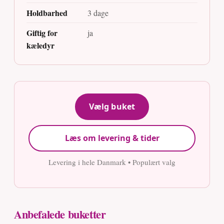
Holdbarhed
3 dage
Giftig for
ja
kæledyr
Vælg buket
Læs om levering & tider
Levering i hele Danmark • Populært valg
Anbefalede buketter