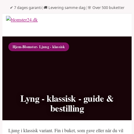
✔ 7 dages garanti
|
🚚 Levering samme dag
|
🌸 Over 500 buketter
Hjem
›
Blomster
› Ljung - klassisk
Lyng - klassisk - guide &
bestilling
Ljung i klassisk variant. Fin i buket, som gave eller når du vil