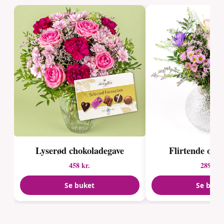
Lyserød chokoladegave
Flirtende over
458 kr.
289 kr.
Se buket
Se buke