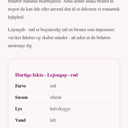
behøver minimal bearbejdelse. Send denne unika blomst til
nogen du kan lide eller anvend den til at dekorere et romantisk
lejlighed.
Lejongab - rød er bogstavelig talt en blomst som imponerer,
væcker følelser og skaber minder - alt uden at du behøver
anstrenge dig
Hurtige fakta - Lejongap - rød
Farve
rød
Sæson
efterår
Lys
halvskygge
Vand
lidt