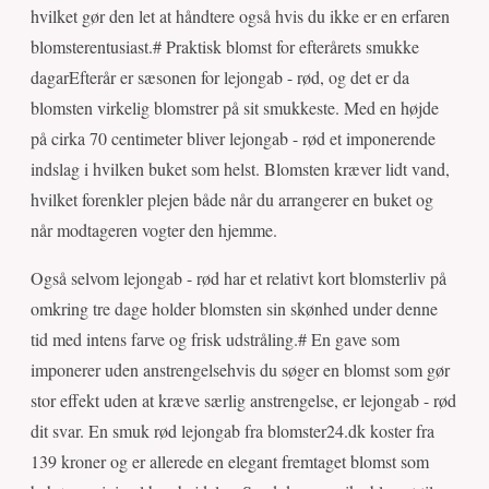
hvilket gør den let at håndtere også hvis du ikke er en erfaren
blomsterentusiast.# Praktisk blomst for efterårets smukke
dagarEfterår er sæsonen for lejongab - rød, og det er da
blomsten virkelig blomstrer på sit smukkeste. Med en højde
på cirka 70 centimeter bliver lejongab - rød et imponerende
indslag i hvilken buket som helst. Blomsten kræver lidt vand,
hvilket forenkler plejen både når du arrangerer en buket og
når modtageren vogter den hjemme.
Også selvom lejongab - rød har et relativt kort blomsterliv på
omkring tre dage holder blomsten sin skønhed under denne
tid med intens farve og frisk udstråling.# En gave som
imponerer uden anstrengelsehvis du søger en blomst som gør
stor effekt uden at kræve særlig anstrengelse, er lejongab - rød
dit svar. En smuk rød lejongab fra blomster24.dk koster fra
139 kroner og er allerede en elegant fremtaget blomst som