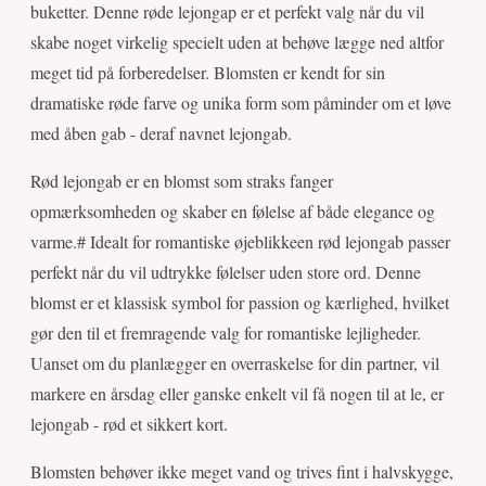
buketter. Denne røde lejongap er et perfekt valg når du vil
skabe noget virkelig specielt uden at behøve lægge ned altfor
meget tid på forberedelser. Blomsten er kendt for sin
dramatiske røde farve og unika form som påminder om et løve
med åben gab - deraf navnet lejongab.
Rød lejongab er en blomst som straks fanger
opmærksomheden og skaber en følelse af både elegance og
varme.# Idealt for romantiske øjeblikkeen rød lejongab passer
perfekt når du vil udtrykke følelser uden store ord. Denne
blomst er et klassisk symbol for passion og kærlighed, hvilket
gør den til et fremragende valg for romantiske lejligheder.
Uanset om du planlægger en overraskelse for din partner, vil
markere en årsdag eller ganske enkelt vil få nogen til at le, er
lejongab - rød et sikkert kort.
Blomsten behøver ikke meget vand og trives fint i halvskygge,