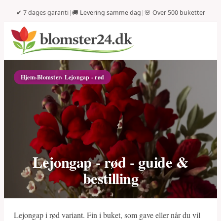
✔ 7 dages garanti
|
🚚 Levering samme dag
|
🌸 Over 500 buketter
Hjem
›
Blomster
› Lejongap - rød
Lejongap - rød - guide &
bestilling
Lejongap i rød variant. Fin i buket, som gave eller når du vil