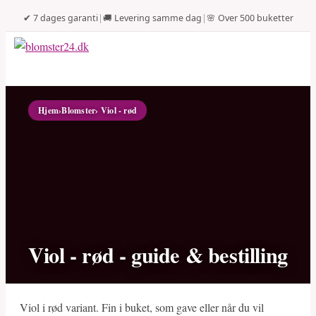
✔ 7 dages garanti
|
🚚 Levering samme dag
|
🌸 Over 500 buketter
Hjem
›
Blomster
› Viol - rød
Viol - rød - guide & bestilling
Viol i rød variant. Fin i buket, som gave eller når du vil