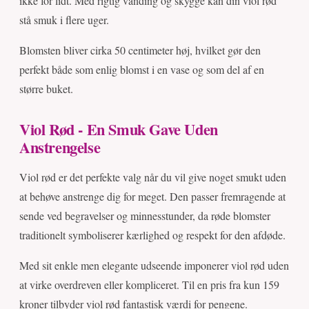
ikke for lidt. Med rigtig vanding og skygge kan din viol rød
stå smuk i flere uger.
Blomsten bliver cirka 50 centimeter høj, hvilket gør den
perfekt både som enlig blomst i en vase og som del af en
større buket.
Viol Rød - En Smuk Gave Uden
Anstrengelse
Viol rød er det perfekte valg når du vil give noget smukt uden
at behøve anstrenge dig for meget. Den passer fremragende at
sende ved begravelser og minnesstunder, da røde blomster
traditionelt symboliserer kærlighed og respekt for den afdøde.
Med sit enkle men elegante udseende imponerer viol rød uden
at virke overdreven eller kompliceret. Til en pris fra kun 159
kroner tilbyder viol rød fantastisk værdi for pengene.