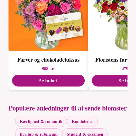
Farver og chokolade­luksus
Floristens farve
508 kr.
479 kr.
Se buket
Se buke
Populære anledninger til at sende blomster
Kærlighed & romantik
Kondolence
Bryllup & jubilæum
Student & eksamen