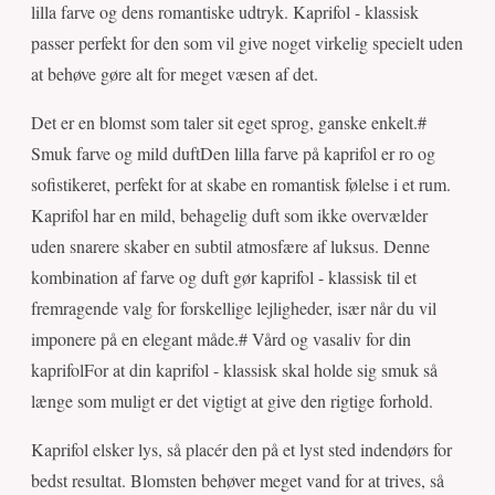
lilla farve og dens romantiske udtryk. Kaprifol - klassisk
passer perfekt for den som vil give noget virkelig specielt uden
at behøve gøre alt for meget væsen af det.
Det er en blomst som taler sit eget sprog, ganske enkelt.#
Smuk farve og mild duftDen lilla farve på kaprifol er ro og
sofistikeret, perfekt for at skabe en romantisk følelse i et rum.
Kaprifol har en mild, behagelig duft som ikke overvælder
uden snarere skaber en subtil atmosfære af luksus. Denne
kombination af farve og duft gør kaprifol - klassisk til et
fremragende valg for forskellige lejligheder, især når du vil
imponere på en elegant måde.# Vård og vasaliv for din
kaprifolFor at din kaprifol - klassisk skal holde sig smuk så
længe som muligt er det vigtigt at give den rigtige forhold.
Kaprifol elsker lys, så placér den på et lyst sted indendørs for
bedst resultat. Blomsten behøver meget vand for at trives, så