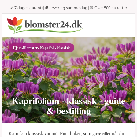
✔ 7 dages garanti
|
🚚 Levering samme dag
|
🌸 Over 500 buketter
Hjem
›
Blomster
› Kaprifol - klassisk
Kaprifolium - klassisk - guide
& bestilling
Kaprifol i klassisk variant. Fin i buket, som gave eller når du