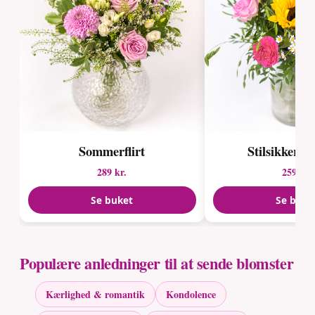
Sommerflirt
Stilsikker 
289 kr.
259 kr.
Se buket
Se buke
Populære anledninger til at sende blomster
Kærlighed & romantik
Kondolence