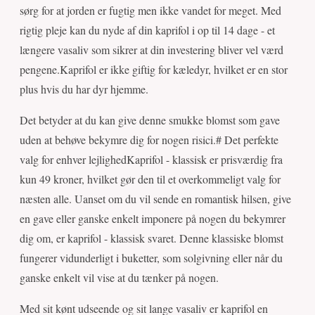
sørg for at jorden er fugtig men ikke vandet for meget. Med
rigtig pleje kan du nyde af din kaprifol i op til 14 dage - et
længere vasaliv som sikrer at din investering bliver vel værd
pengene.Kaprifol er ikke giftig for kæledyr, hvilket er en stor
plus hvis du har dyr hjemme.
Det betyder at du kan give denne smukke blomst som gave
uden at behøve bekymre dig for nogen risici.# Det perfekte
valg for enhver lejlighedKaprifol - klassisk er prisværdig fra
kun 49 kroner, hvilket gør den til et overkommeligt valg for
næsten alle. Uanset om du vil sende en romantisk hilsen, give
en gave eller ganske enkelt imponere på nogen du bekymrer
dig om, er kaprifol - klassisk svaret. Denne klassiske blomst
fungerer vidunderligt i buketter, som solgivning eller når du
ganske enkelt vil vise at du tænker på nogen.
Med sit kønt udseende og sit lange vasaliv er kaprifol en