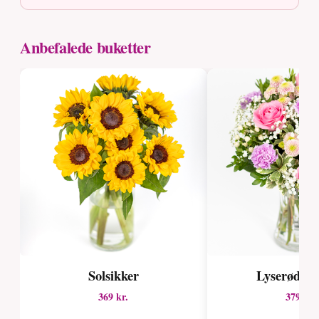
Anbefalede buketter
Solsikker
Lyserød c
369 kr.
379 kr.