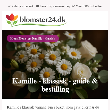
✔ 7 dages garanti
|
🚚 Levering samme dag
|
🌸 Over 500 buketter
Hjem
›
Blomster
› Kamille - klassisk
Kamille - klassisk - guide &
bestilling
Kamille i klassisk variant. Fin i buket, som gave eller når du