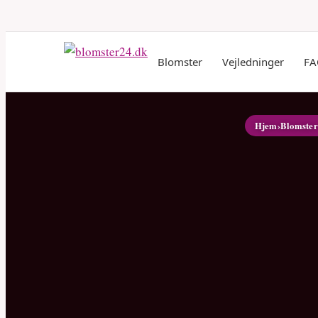
Blomster
Vejledninger
FA
Hjem
›
Blomster