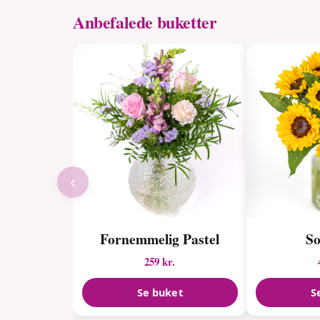
Anbefalede buketter
‹
Fornemmelig Pastel
So
259 kr.
Se buket
S