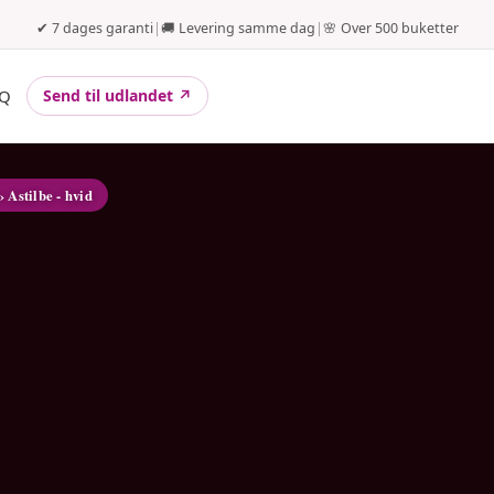
✔ 7 dages garanti
|
🚚 Levering samme dag
|
🌸 Over 500 buketter
Q
Send til udlandet ↗
› Astilbe - hvid