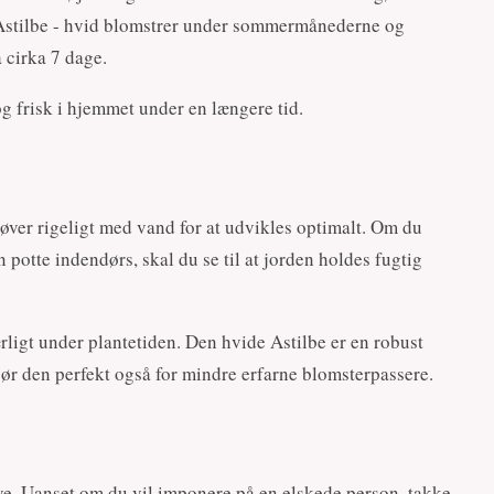
 Astilbe - hvid blomstrer under sommermånederne og
 cirka 7 dage.
og frisk i hjemmet under en længere tid.
høver rigeligt med vand for at udvikles optimalt. Om du
en potte indendørs, skal du se til at jorden holdes fugtig
ærligt under plantetiden. Den hvide Astilbe er en robust
 gør den perfekt også for mindre erfarne blomsterpassere.
gave. Uanset om du vil imponere på en elskede person, takke