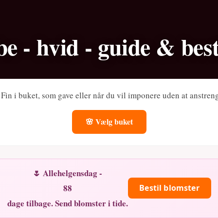
be - hvid - guide & best
. Fin i buket, som gave eller når du vil imponere uden at anstren
🌸 Vælg buket
🌷 Allehelgensdag -
88
Bestil blomster
dage tilbage. Send blomster i tide.