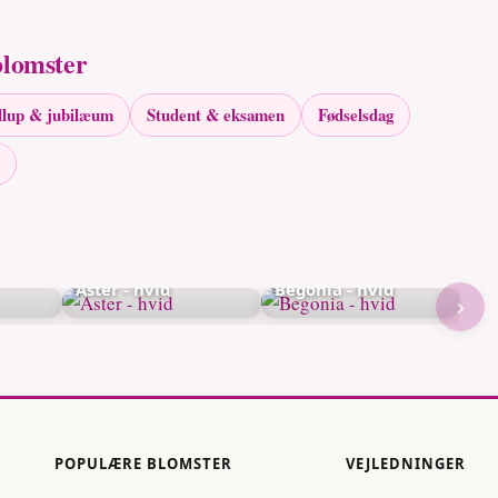
blomster
llup & jubilæum
Student & eksamen
Fødselsdag
Aster - hvid
Begonia - hvid
›
POPULÆRE BLOMSTER
VEJLEDNINGER