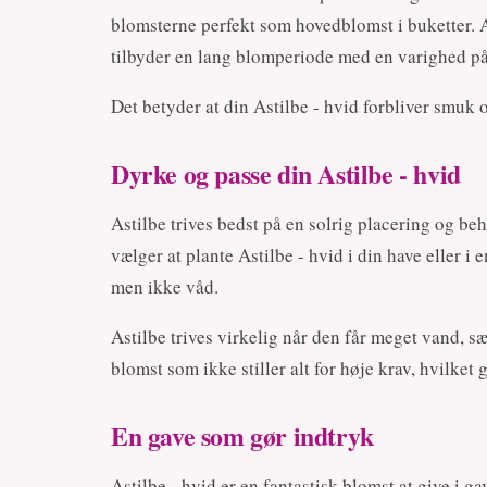
blomsterne perfekt som hovedblomst i buketter.
tilbyder en lang blomperiode med en varighed på
Det betyder at din Astilbe - hvid forbliver smuk 
Dyrke og passe din Astilbe - hvid
Astilbe trives bedst på en solrig placering og be
vælger at plante Astilbe - hvid i din have eller i 
men ikke våd.
Astilbe trives virkelig når den får meget vand, s
blomst som ikke stiller alt for høje krav, hvilket
En gave som gør indtryk
Astilbe - hvid er en fantastisk blomst at give i 