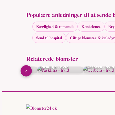
Populære anledninger til at sende 
Kærlighed & romantik
Kondolence
Bry
Send til hospital
Giftige blomster & kæledyr
Relaterede blomster
jongap - hvid
Påsklilja - hvid
Gerbera - hvid
‹