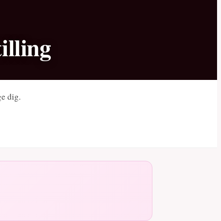
illing
ge dig.