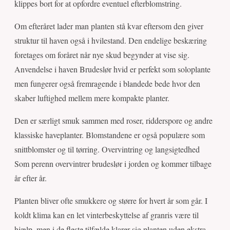
klippes bort for at opfordre eventuel efterblomstring.
Om efteråret lader man planten stå kvar eftersom den giver
struktur til haven også i hvilestand. Den endelige beskæring
foretages om foråret når nye skud begynder at vise sig.
Anvendelse i haven Brudeslør hvid er perfekt som soloplante
men fungerer også fremragende i blandede bede hvor den
skaber luftighed mellem mere kompakte planter.
Den er særligt smuk sammen med roser, ridderspore og andre
klassiske haveplanter. Blomstandene er også populære som
snittblomster og til tørring. Overvintring og langsigtedhed
Som perenn overvintrer brudeslør i jorden og kommer tilbage
år efter år.
Planten bliver ofte smukkere og større for hvert år som går. I
koldt klima kan en let vinterbeskyttelse af granris være til
hjælp, men i de fleste tilfælde klarer sig planten uden ekstra