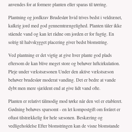
anvendes for at formere planten eller sparas til tørring.
Plantning og jordkrav Brudeslør hvid trives bedst i veldrænet,
kalkrig jord med god gennemtrængelighed. Planten tåler ikke
stående vand og kan let rådne om jorden er for fugtig. En
solrig til halvskygget placering giver bedst blomstring.
Ved plantning er det vigtig at give hver plante god plads
eftersom de kan blive meget store og behøver luftcirkulation.
Pleje under vækstsæsonen Under den aktive vækstsæson
behøver brudeslør moderat vanding. Det er bedre at vande
dybt men mere sjældent end at give lidt vand ofte.
Planten er relativt tålmodig mod tørke når den vel er etableret.
Gødning behøves sparsomt - en let kompostgift om foråret er
oftast tilstrækkelig for hele sæsonen. Beskæring og
vedligeholdelse Efter blomstringen kan de visne blomstande