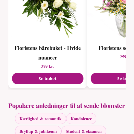
Floristens bårebuket - Hvide
Floristens so
nuancer
259 kr.
399 kr.
Se buket
Se buke
Populære anledninger til at sende blomster
Kærlighed & romantik
Kondolence
Bryllup & jubilæum
Student & eksamen