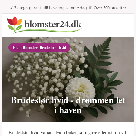
✔ 7 dages garanti
|
🚚 Levering samme dag
|
🌸 Over 500 buketter
Hjem
›
Blomster
› Brudeslør - hvid
Brudeslør hvid - drømmen let
i haven
Brudeslør i hvid variant. Fin i buket, som gave eller når du vil