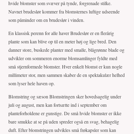
hvide blomster som svæver på tynde, forgrenade stilke.
Navnet brudeslør kommer fra blomsternes luftige udseende
som påminder om en brudeslør i vinden.
En klassisk perenn for alle haver Brudeslør er en flerårig
plante som kan blive op til en meter høj og lige bred. Den
danner store, buskede planter med smalle, blågrønne blade og
udvikler om sommeren enorme blomsamlinger fyldte med
små stjernformede blomster. Hver enkelt blomst er kun nogle
millimeter stor, men sammen skaber de en spektakulær helhed
som lyser hele haven op.
Blomstring og sæson Blomstringen sker hovedsagelig under
juli og august, men kan fortsætte ind i september om
planteforholdene er gunstige. De små hvide blomster er ikke
bare smukke at se på uden spreder også en svag, behagelig
duft. Efter blomstringen udvikles små frøkapsler som kan