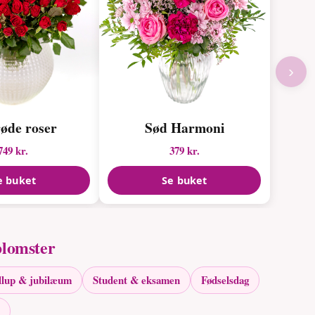
›
røde roser
Sød Harmoni
749 kr.
379 kr.
e buket
Se buket
blomster
llup & jubilæum
Student & eksamen
Fødselsdag