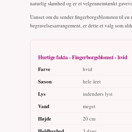
naturlig skønhed og er et velgennemtænkt gaveval
Uanset om du sender fingerborgsblomsten til en n
begravelsesarrangement, er dette et valg som aldri
Hurtige fakta - Fingerborgsblomst - hvid
Farve
hvid
Sæson
hele året
Lys
indendørs lyst
Vand
meget
Højde
20 cm
Holdbarhed
3 dage