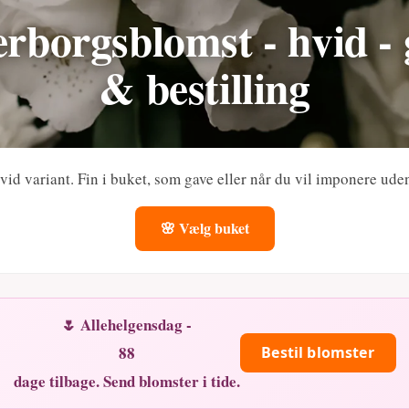
erborgsblomst - hvid - 
& bestilling
id variant. Fin i buket, som gave eller når du vil imponere uden
🌸 Vælg buket
🌷 Allehelgensdag -
88
Bestil blomster
dage tilbage. Send blomster i tide.