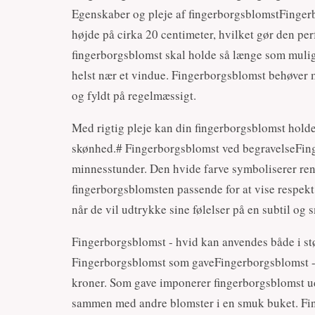
Egenskaber og pleje af fingerborgsblomstFingerb
højde på cirka 20 centimeter, hvilket gør den perf
fingerborgsblomst skal holde så længe som muligt 
helst nær et vindue. Fingerborgsblomst behøver 
og fyldt på regelmæssigt.
Med rigtig pleje kan din fingerborgsblomst holde 
skønhed.# Fingerborgsblomst ved begravelseFinge
minnesstunder. Den hvide farve symboliserer ren
fingerborgsblomsten passende for at vise respek
når de vil udtrykke sine følelser på en subtil og
Fingerborgsblomst - hvid kan anvendes både i stø
Fingerborgsblomst som gaveFingerborgsblomst - h
kroner. Som gave imponerer fingerborgsblomst ud
sammen med andre blomster i en smuk buket. Fin