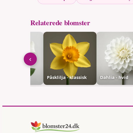
Relaterede blomster
‹
se - hvid
Påsklilja - klassisk
Dahlia - hvid