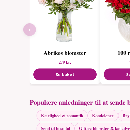
‹
Abrikos blomster
100 
279 kr.
Se buket
S
Populære anledninger til at sende 
Kærlighed & romantik
Kondolence
Bry
Send til hospital
Giftige blomster & kæledyr