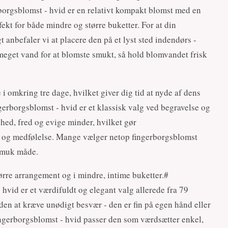
orgsblomst - hvid er en relativt kompakt blomst med en
ekt for både mindre og større buketter. For at din
anbefaler vi at placere den på et lyst sted indendørs -
meget vand for at blomste smukt, så hold blomvandet frisk
i omkring tre dage, hvilket giver dig tid at nyde af dens
rborgsblomst - hvid er et klassisk valg ved begravelse og
hed, fred og evige minder, hvilket gør
t og medfølelse. Mange vælger netop fingerborgsblomst
 smuk måde.
rre arrangement og i mindre, intime buketter.#
vid er et værdifuldt og elegant valg allerede fra 79
en at kræve unødigt besvær - den er fin på egen hånd eller
gerborgsblomst - hvid passer den som værdsætter enkel,