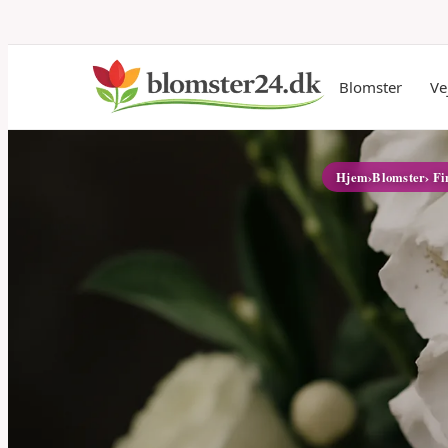
Blomster
Ve
Hjem
›
Blomster
› F