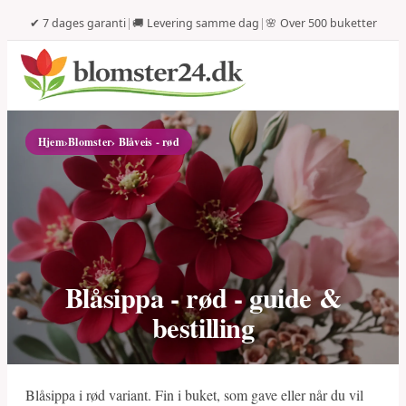
✔ 7 dages garanti
|
🚚 Levering samme dag
|
🌸 Over 500 buketter
Hjem
›
Blomster
› Blåveis - rød
Blåsippa - rød - guide &
bestilling
Blåsippa i rød variant. Fin i buket, som gave eller når du vil